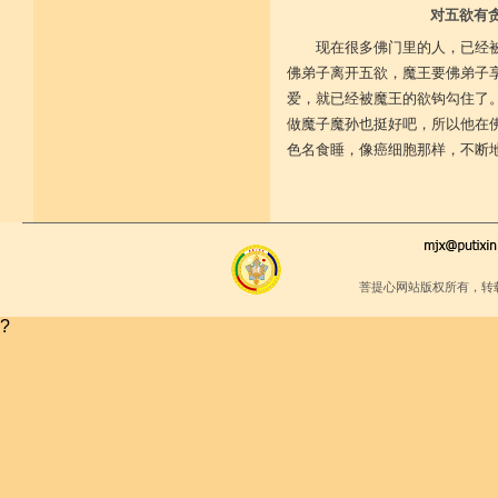
少欲少求无忧恼 知足常满用节省
对五欲有
堪忍寒热饥渴苦 求谋不遂无尤怨
诸根调柔动履和 安静不掉不随境
现在很多佛门里的人，已经
威仪闲雅无急躁 如理治心跏趺定
十一净命善护防 远离矫诈五邪命
佛弟子离开五欲，魔王要佛弟子
能少防护不满足 语言作意清净藏
爱，就已经被魔王的欲钩勾住了
自行严恪不轻恕 善引徒众净戒入
做魔子魔孙也挺好吧，所以他在
大小违犯无覆藏 轨则净命善安住
色名食睡，像癌细胞那样，不断
菩提心网站版权所有，转
?