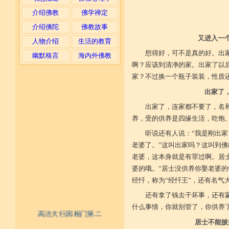
介绍佛教
佛学禅定
介绍佛陀
佛教故事
又进入一
人物介绍
生活的教育
想得好，可不是真的好。出
幽默格言
海内外佛教
啊？应该到清净的家。出家了以后
家？不过换一个瓶子装装，性质
出家了
出家了，连家都不要了，名
养，受的供养是四缘生活，吃饱
听说还有人说：“我是刚出
老婆了。”这叫出家吗？这叫到
老婆，这本身就是有罪过啊。居
婆的哦。”居士没供养你娶老婆
经忏，称为“经忏王”，还有名气
还有拿了钱去干坏事，还有
什么事情，你就别管了，你供养
高洁大行因相门第二
居士不能披