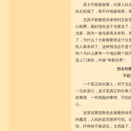
不具精严律仪戒 摄善无成他方惧
居士不能披袈裟，出家人比
施戒忍进次第兴 戒度性戒十善体
静虑缘缺得复失 双运般若但言论
比丘犯戒了，就不许他披袈裟，
自行不能全六度 别余善法多苦集
临阵无兵工无器 饶益有情何所依
尤其不能够想未来得到五欲
持声闻律舍劣心 摄善悲怀饶益行
心机啊，最好现在这个当家走了
具足律仪戒因缘 此中分别十一支
菩萨如如善串习 利生无障佛加许
当家，因为一做当家有名有利，
不顾过去诸欲境 厌弃在家荆刺林
了，为什么？大家都要抢这个位
轮王宝位如草秽 不乐未来诸欲境
给人家杀掉了。这种情况还不是
天魔王宫虎豹穴 意乐清净无依住
不乐现在诸欲境 国王长者利养尊
吗？为什么要争一个地位啊？因
反吐不食不尝味 在家对境舍贪着
送上门来的，叫做“恭敬供养”。
出家永弃不少遗 四者身心乐远离
依止律仪喜足生 独处静居堪寂味
把名利
行想慎观颠倒境 五者言思习清净
虽处杂众不染纷 偶一失调能速知
不起
深见过患猛利悔 六者自尊不轻蔑
一个真正的出家人，对于五
自许凡夫下劣辈 闻诸菩萨难行事
猛勇勤修令渐能 七者调柔观己过
一点欢喜心，这才是真正的出家
不伺他非不放任 悲心补救无损恼
的事情、一件危险的事情、可怕
令彼舍恶发菩提 八者堪忍他方害
骂辱捶打刀杖侵 正观安忍远八风
心。
渐能三门获清净 九者诸行不放逸
过去违犯如法悔 未来应理谛思行
这里说要把财色名食睡拼命
现在刻刻正念知 如律行住猛心誓
的魔宫，人间的皇宫那样可怕。还
不生毁犯善依止 十者进行依轨则
怕，吓得你不敢进去，太危险了
不为名闻扬自善 不行覆藏勇露罪