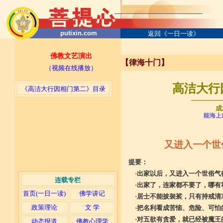
putixin.com
返回《一日一读》
佛教文艺演出
【律海十门】
（视频在线播放）
高洁大行因
《高洁大行因相门第二》目录
─────
成
能海上
又进入一个世
提要：
·
出家以后，又进入一个世俗气
连载专栏
·
出家了，连家都不要了，哪有
首页(一日一读)
佛学讲记
·
居士不能披袈裟，只有持戒清
政策理论
文 学
·
把名利看成苦恼、危险、可怕
·
对五欲有贪爱，就已经被魔王
动态报道
佛教心理学