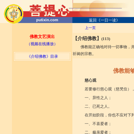
putixin.com
返回《一日一读》
上一页
佛教文艺演出
【介绍佛教】
(113)
（视频在线播放）
佛教能正确地对待一切事物，
祈祷的宗教。
《介绍佛教》目录
佛教能够
慈心观
若要修行慈心观（慈梵住）
一、异性之人；
二、已死之人。
在开始阶段，你也不应对下
一、不喜爱者；
二、极亲爱者；