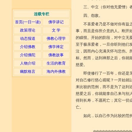
三、中立（你对他无爱憎）
连载专栏
四、怨敌。
首页(一日一读)
佛学讲记
不喜爱者乃是不做对你有益
政策理论
文 学
事，而且是你所介意的人。刚开
的瞋恨。开始的阶段，对中立无
动态报道
佛教心理学
至于极亲爱者，一旦你听到他们
介绍佛教
佛学禅定
泣，因而内心充满关怀与悲伤。
介绍佛陀
佛教故事
标。然而，达到禅那之后，你就
人物介绍
生活的教育
慈爱。
幽默格言
海内外佛教
即使修行了一百年，你还是
对自己修行慈心观呢？一开始就
来比较的范例，而不是为了达到近
慈爱之后，你就能拿自己来与别
得到长寿，不愿死亡；其它一切
亡。
如此，以自己作为比较的范
◎◎◎◎◎◎◎◎◎◎◎◎◎