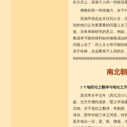
在方式上，谈谈个人的一些粗浅
佛教的第一特殊魅力，在于
其他学说也会关注到人生，但
别的他们认为更重要的问题上去
值，没有单独研究的意义。例如
教就有可能转移到如何修炼成仙
问题上去了，诗人文士有可能转
决不转移，永远聚焦于人间的生
◎◎◎◎◎◎◎◎◎◎◎◎◎◎◎◎◎◎◎
南北
3 十地经论之翻译与地论之
宣武帝永平元年（西元五O
提、北天竺佛陀扇多，暨义学缁
北朝。关于地论之翻译，有勒那
译说，慧学对校三本之同异，特
是开地论一宗，梁、陈、隋顷，