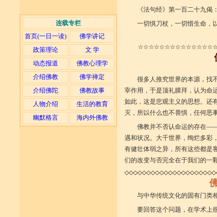
《法句经》第一百二十九偈
连载专栏
一切惧刀杖，一切惜生命，
首页(一日一读)
佛学讲记
☆☆☆☆☆☆☆☆☆☆☆☆☆☆
政策理论
文 学
动态报道
佛教心理学
介绍佛教
佛学禅定
很多人推究世界的本源，找
介绍佛陀
佛教故事
宰作用，于是顶礼膜拜，认为命
如此，这是悲观主义的思想。还
人物介绍
生活的教育
灭，所以什么也不畏惧，任何恶
幽默格言
海内外佛教
佛教并不否认命运的存在—
遇和状况。大千世界，绚烂多彩
有健壮体弱之异，所有这些都是
们的改变与否完全在于我们的一颗
◇◇◇◇◇◇◇◇◇◇◇◇◇◇◇◇◇◇◇◇◇
与中华传统文化的固有门类
要回答这个问题，在学术上