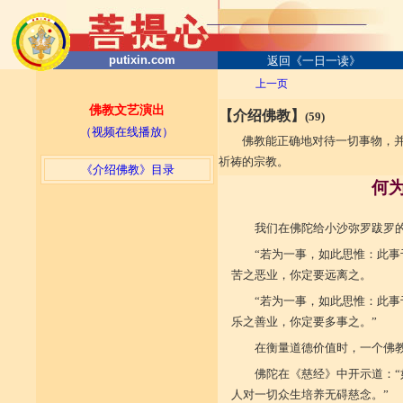
putixin.com
返回《一日一读》
上一页
佛教文艺演出
【介绍佛教】
(59)
（视频在线播放）
佛教能正确地对待一切事物，
祈祷的宗教。
《介绍佛教》目录
何
我们在佛陀给小沙弥罗跋罗
“若为一事，如此思惟：此
苦之恶业，你定要远离之。
“若为一事，如此思惟：此
乐之善业，你定要多事之。”
在衡量道德价值时，一个佛
佛陀在《慈经》中开示道：
人对一切众生培养无碍慈念。”