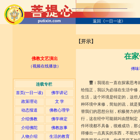
putixin.com
返回《一日一读》
【开示】
在家
佛教文艺演出
（视频在线播放）
傅味
曹：
我现在一直在探索思考
连载专栏
给指正，我以为必须在生活中修
首页(一日一读)
佛学讲记
生活，这个环境是特定的，这些
政策理论
文 学
种环境中来修，简短的说，就是
动态报道
佛教心理学
替我们的思想分别，积极努力的
行，这在经中可能就叫由慧制定
介绍佛教
佛学禅定
件环境都不具备，很难成功，那
介绍佛陀
佛教故事
得修出一点真实的东西，不能光
人物介绍
生活的教育