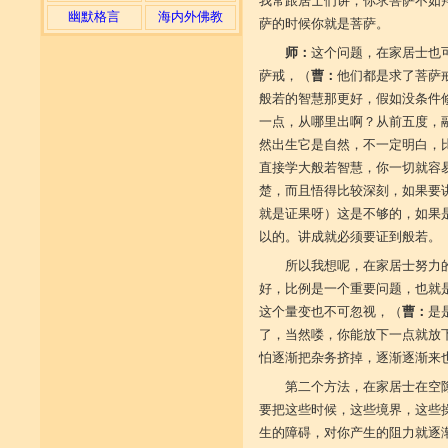
我常跟居士们讲，你求菩萨不如
幽默格言
海内外佛教
萨的时候你就是菩萨。
师：
这个问题，在家居士也
萨戒，（
曹：
他们都是求了菩萨
般若的智慧那更好，假如没条件
一点，从哪里出啊？从前五度，
然出生它是自然，不一定明白，
直接学大般若智慧，你一切就容
楚，而且悟得比较深刻，如果要
就是证果呀）这是不够的，如果
以的。讲成就必须要证到般若。
所以我想呢，在家居士努力
好，比例是一个重要问题，也就
这个量变也不可忽视，（
曹：
是
了，当然喽，你能放下一点就放
怕逐渐把杂务挤掉，逐渐逐渐来
第二个方法，在家居士在空
要把这些时候，这些境界，这些
生的障碍，对你产生的阻力就逐