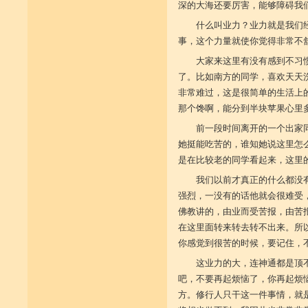
深的大海还要厉害，能够障碍我
什么叫业力？业力就是我们
事，这个力量就使你觉得非常不
大家来这里有没有感到不习
了。比如南方的同学，喜欢天天
非常难过，这是很简单的生活上
那个馋啊，能分到半块苹果心里
前一段时间离开的一个出家
她挺能吃苦的，谁知她说这里怎
是在比较老的同学看起来，这里
我们以前才真正的什么都没
强烈，一没有的话他就会很难受
佛教讲的，由业而受苦报，由苦
在这里面转来转去转不出来。所
你感觉到很苦的时候，要记住，
这业力的大，连神通都是顶
吧，不要再起烦恼了，你再起烦
方。修行人只干这一件事情，就