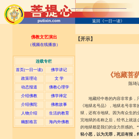
putixin.com
返回《一日一读》
佛教文艺演出
【开示】
（视频在线播放）
连载专栏
首页(一日一读)
佛学讲记
《地藏菩
政策理论
文 学
陈琦讲
动态报道
佛教心理学
介绍佛教
佛学禅定
地藏经中卷的内容非常多，
介绍佛陀
佛教故事
《地狱名号品》，地狱名号非常
狱，还有冷地狱。因为有众生的
人物介绍
生活的教育
完地狱的名称之后，经书上就这
幽默格言
海内外佛教
的地狱都是我们的业力所感的。
轻小恶，以为无罪，死后有报，