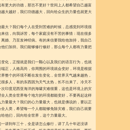
就有更大的功德，那岂不更好？世间上人都希望自己越富
德越大越好，我们功德越大，回向给众生的力量也就更大
德最大？我们每个人在受到苦难的时候，总感觉到环境很
的来信，向我诉苦，每个家庭没有不苦的事情：现在很多
、离婚、乃至发神经病。有的来信要我给他加持，我自己
给他们加持。我们能够修行修好，那么每个人都有力量把
起变化，正报就是我们一颗心以及我们的语言行为，也就
质端正，人格高尚，你周围的环境就会变好，环境是根据
世界整个的环境不断在发生变化，全世界天气越来越热，
死很多人，有的东西因为天气太热，长不出来了。冷天不
一次印度尼西亚海洋的海啸灾难很重，这也是环境上的灾
望全人类全世界每个地方的环境都能变好，不要再起这样
么力量最大？我们的心力量最大，也就是佛说的，要以正
心全人类，希望每一个人都能够免除灾难，我们自己就要
向给他们，回向给全世界，这个力量最大。
初一讲到年三十，全是讲怎么修行，讲了几十年还没讲