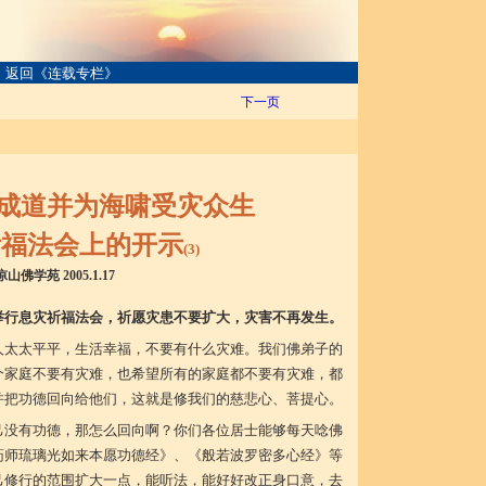
返回《连载专栏》
下一页
道并为海啸受灾众生
会上的开示
(3)
山佛学苑 2005.1.17
举行息灾祈福法会，祈愿灾患不要扩大，灾害不再发生。
人太太平平，生活幸福，不要有什么灾难。我们佛弟子的
个家庭不要有灾难，也希望所有的家庭都不要有灾难，都
并把功德回向给他们，这就是修我们的慈悲心、菩提心。
己没有功德，那怎么回向啊？你们各位居士能够每天唸佛
药师琉璃光如来本愿功德经》、《般若波罗密多心经》等
己修行的范围扩大一点，能听法，能好好改正身口意，去