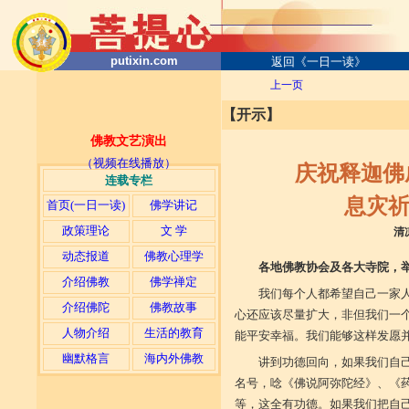
putixin.com
返回《一日一读》
上一页
【开示】
佛教文艺演出
（视频在线播放）
庆祝释迦佛成
连载专栏
息灾祈福法
首页(一日一读)
佛学讲记
政策理论
文 学
清凉
动态报道
佛教心理学
各地佛教协会及各大寺院，
介绍佛教
佛学禅定
我们每个人都希望自己一家
介绍佛陀
佛教故事
心还应该尽量扩大，非但我们一
人物介绍
生活的教育
能平安幸福。我们能够这样发愿
幽默格言
海内外佛教
讲到功德回向，如果我们自
名号，唸《佛说阿弥陀经》、《
等，这全有功德。如果我们把自