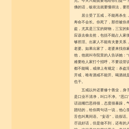
完。今天只能扼要地给你们提一
佛的话，皈依法就要懂得法，要
居士受了五戒，不能再杀生
寿命不会长。你死了，那些被你
盗，尤其是三宝的财物，三宝的
应该去偷去抢，包括不能占人家
够邪淫。出家人不能有夫妻关系
老婆。如果出家了，老婆来找你
他，他就叫寺院里的人告诉她：“
难要给人家打个招呼，不要说管
都不能喝，戒律上有规定：杀盗
开戒，唯有酒戒不能开。喝酒就
也干。
五戒以外还要修十善业，身
是口业不清净，叫口不净。“恶口
话说嘴巴恶得很，态度很暴躁，气
团结的，给你两句话一说，他心
舌也叫离间语。“妄语”，说假话
尽说好话，但是做不到，还有的