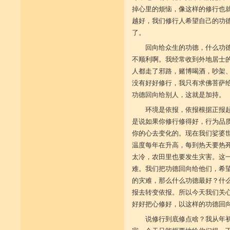
掉心里的烦恼，像这样的修行也
越好，我们修行人希望自己的功
了。
回向给众生的功德，什么功
不顺利啊。我经常收到外地居士
人都走了邪路，赌博喝酒，吵架
没有好好修行，我只有求佛菩萨
功德回向给别人，这就是加持。
环境是依报，依报根据正报
是说如果你修行修得好，行为品
你的心去变化的。现在我们娑婆
温度每年在升高，每到热天要热
太冷，农田里也要发生灾害。这
难。我们把功德回向给他们，希
的灾难，那么什么功德最好？什
报去转变依报。所以今天我们关
好好把心修好，以这样的功德回
说修行到底修点啥？我从年