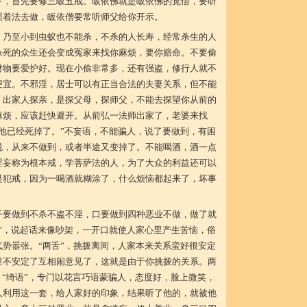
下，首先要修三皈五戒。皈依佛就是皈依佛的觉悟，要听
照着法去做，皈依僧要常听师父给你开示。
，乃至小到虫蚁也不能杀，不杀的人长寿，经常杀生的人
杀死的众生还会变成冤家来找你麻烦，要你赔命。不要偷
财物要爱护好。现在小偷非常多，还有强盗，修行人就不
便宜。不邪淫，居士可以有正当合法的夫妻关系，但不能
，出家人探亲，是探父母，探师父，不能去探望你从前的
麻烦，应该赶快避开。从前弘一法师出家了，老婆来找
他已经死掉了。”不妄语，不能骗人，说了要做到，有困
说，从来不做到，或者半途又变掉了。不能喝酒，酒一点
淫妄称为根本戒，学菩萨法的人，为了大众的利益还可以
是犯戒，因为一喝酒就糊涂了，什么烦恼都起来了，坏事
子要做到不杀不盗不淫，口要做到四种恶业不做，做了就
”，说起话来像吵架，一开口就使人家心里产生苦恼，俗
势嚣张。“两舌”，挑拨离间，人家本来关系蛮好很安定
里不安定了互相闹意见了，这就是由于你挑拨的关系。两
。“绮语”，专门以花言巧语蒙骗人，态度好，脸上微笑，
人利用这一套，给人家好的印象，结果听了他的，就被他