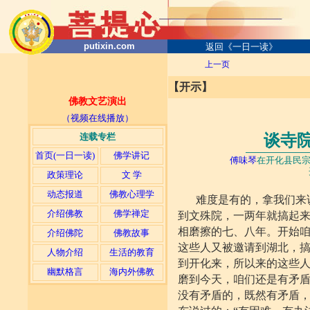
putixin.com
返回《一日一读》
上一页
【开示】
佛教文艺演出
（视频在线播放）
连载专栏
谈寺
─────────
─
首页(一日一读)
佛学讲记
傅味琴
在开化县民
开化文殊院200
政策理论
文 学
动态报道
佛教心理学
难度是有的，拿我们来
介绍佛教
佛学禅定
到文殊院，一两年就搞起
相磨擦的七、八年。开始
介绍佛陀
佛教故事
这些人又被邀请到湖北，
人物介绍
生活的教育
到开化来，所以来的这些
幽默格言
海内外佛教
磨到今天，咱们还是有矛
没有矛盾的，既然有矛盾