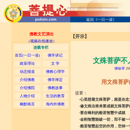
putixin.com
返回《一日一读》
佛教文艺演出
【开示】
（视频在线播放）
连载专栏
首页(一日一读)
佛学讲记
文殊菩萨不
政策理论
文 学
傅味琴
20
动态报道
佛教心理学
介绍佛教
佛学禅定
用文殊菩萨
介绍佛陀
佛教故事
提要：
人物介绍
生活的教育
·
心里想着文殊菩萨，就是在念
幽默格言
海内外佛教
·
修文殊法将来要成就文殊菩萨
·
要在锋利的般若智慧中成就
·
金刚智慧能破一切，而不被一
·
般若智慧起空的作用，空掉一