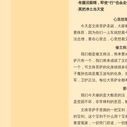
·
有腿没眼睛，即使“行”也会走
·
莫把净土当天堂
心里想
今天是文殊菩萨圣诞，大家
要殊胜，因为你们一上车就想着
法念僧，要在心里念，心里想着
修文殊
我们都是修文殊法，将来要
萨只有一个，我们将来成就了文
一个，可文殊菩萨的化身就很多
子魔孙也就是魔王波旬的化身。
军，卫护正法。每位大菩萨全都
要
我们今天修的是大般若的法
是坚固不坏，非常锋利的意思，
文殊菩萨手里握的一把宝剑
的宝剑。这个宝剑干什么用？宝
要度冤家，一切旁门邪道，一切