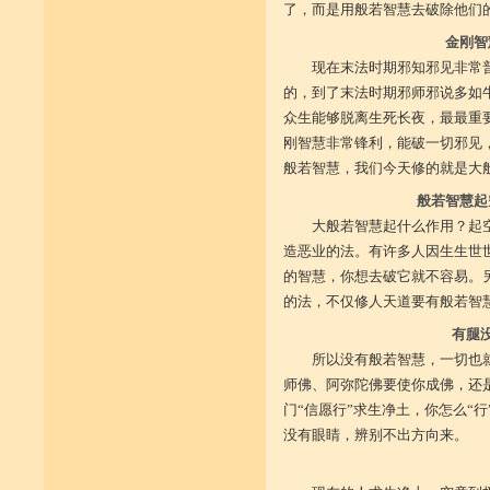
了，而是用般若智慧去破除他们
金刚智
现在末法时期邪知邪见非常
的，到了末法时期邪师邪说多如
众生能够脱离生死长夜，最最重
刚智慧非常锋利，能破一切邪见
般若智慧，我们今天修的就是大
般若智慧起
大般若智慧起什么作用？起
造恶业的法。有许多人因生生世
的智慧，你想去破它就不容易。
的法，不仅修人天道要有般若智
有腿
所以没有般若智慧，一切也
师佛、阿弥陀佛要使你成佛，还
门“信愿行”求生净土，你怎么“
没有眼睛，辨别不出方向来。