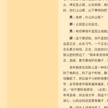
止。禅定是止观，止在前面，观
好。你们上山喽，山下事情别想
男：
老师，什么叫止呢？
师：
止就是止住妄念。
男：
有些事情不是想止就能
师：
这个要训练。但不是把
这是正念，众生习气，一个正念
念头要少动动。正念，比如你们
那么想到旁边了：“我本来安排
念，是瞋。要尽量保护好脑子，
老年痴呆症实际上是一种生
到了饱和点，到了这个时候，脑
动脑筋了。所以孩子小的时候要
学，会导致老年痴呆越来越多。
说：“你不要听老师话，（众笑
有考及格，你去读大学，我这个
讲心，心的运转还是要靠脑子，
女：
现在人读书读多了，都