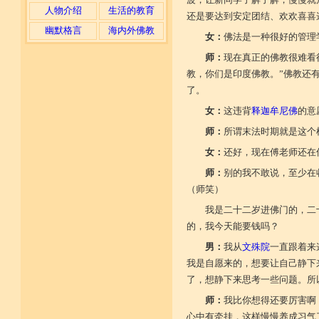
人物介绍
生活的教育
还是要达到安定团结、欢欢喜喜
幽默格言
海内外佛教
女：
佛法是一种很好的管理
师：
现在真正的佛教很难看
教，你们是印度佛教。”佛教还
了。
女：
这违背
释迦牟尼佛
的意
师：
所谓末法时期就是这个
女：
还好，现在傅老师还在
师：
别的我不敢说，至少在
（师笑）
我是二十二岁进佛门的，二
的，我今天能要钱吗？
男：
我从
文殊院
一直跟着来
我是自愿来的，想要让自己静下
了，想静下来思考一些问题。所
师：
我比你想得还要厉害啊
心中有牵挂，这样慢慢养成习气