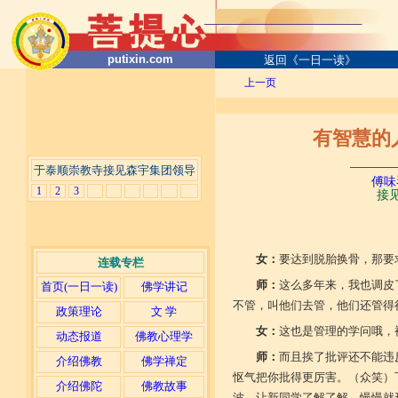
putixin.com
返回《一日一读》
上一页
有智慧的人
──────
于泰顺崇教寺接见森宇集团领导
傅味
1
2
3
接见
女：
要达到脱胎换骨，那要
连载专栏
师：
这么多年来，我也调皮
首页(一日一读)
佛学讲记
不管，叫他们去管，他们还管得
政策理论
文 学
女：
这也是管理的学问哦，
动态报道
佛教心理学
师：
而且挨了批评还不能违
介绍佛教
佛学禅定
怄气把你批得更厉害。（众笑）
介绍佛陀
佛教故事
波，让新同学了解了解，慢慢就