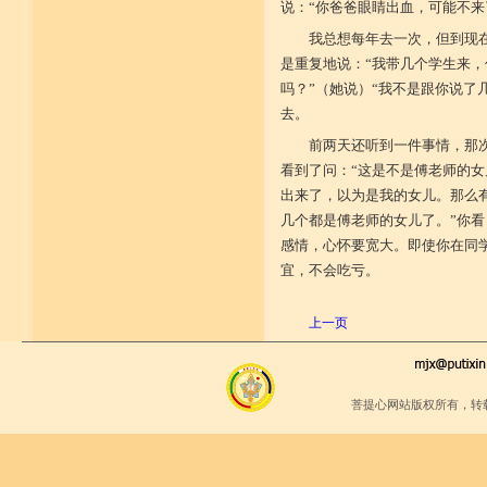
十八、于僧伽成为不恭敬否？
说：“你爸爸眼睛出血，可能不来
十九、于戒等学处正真受习，成为
不恭敬否？
我总想每年去一次，但到现
二十、于戒律仪有毁犯否？
是重复地说：“我带几个学生来
二十一、于诸根能作护持否？
吗？”（她说）“我不是跟你说了
二十二、不作放逸好爱女人之事
否？
去。
二十三、与亲属及异姓之亲属、结
党厚密、与大臣等为友，
前两天还听到一件事情，那
能作远离之成就否？
看到了问：“这是不是傅老师的女
二十四、若观察多人于我不作厌贱
否？
出来了，以为是我的女儿。那么有
二十五、我所作为成为不法之行为
几个都是傅老师的女儿了。”你
否？
感情，心怀要宽大。即使你在同
二十六、成为执持非分不如法否？
二十七、成为完全抛弃正法者否？
宜，不会吃亏。
二十八、成为完全抛弃惭愧者否？
二十九、成为善巧有智人等悉不与
共、而不思方便询问于人
上一页
否？
三十、应自思想成为放逸败坏之习
气现行否？
三十一、若如来金口所说一切经
教，有不依教住否？
菩提心网站版权所有，转
三十二、于超涅槃事业，成为属于
悬远之见者否？
三十三、成为颠狂作事，而且积累
败坏，身体死后，苦行恶