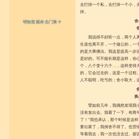
去打掉一个私，去打掉一个小，
掉。
明知觉观存念门第十
舍
一、不为寿命财物扰乱否？
二、内怀一切能作宽大否？
我说得不好听一点，两个人
三、于斗争生起及无义之事，能先
生道也离不开，一个做公的，一
见否？
四、一切作为众务，不以好名彰显
的是大乘佛法。我这是提高一步
发动否？
是好的。可不能长期是这样，你
五、作事具妙慧而小心谦谨否？
六、受用莫得，亦不希求后来能得
个，八个变十六个……这样变得
成为某样之正念有否？
的，它会过去的，这是一个过程
七、要知受用十分得有，多成扰乱
人不聪明，吃亏的；舍小取大，
或至衰残充量之诤讼，时时知
觉否？
八、不隐藏他成就之能力否？
九、于其受用节俭最低否？
换
十、有大势力能作谦小之成就否？
十一、成为不识父者否？
譬如前几年，我偶然发现我
十二、成为不识母者否？
没有发出去。我看了一下，有两
十三、成为不识沙门者否？
了！”我也承认，那个时候是这
十四、成为不识贤善士夫者否？
十五、成为不敬奉尊长否？
要出家了，我倒舍不得了。也苦
十六、于佛作不恭敬否？
等着我去，我一次也没去过。据说
十七、于法成为不恭敬否？