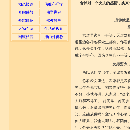
·
舍掉对一个女儿的感情，换来
动态报道
佛教心理学
介绍佛教
佛学禅定
成佛就是
介绍佛陀
佛教故事
人物介绍
生活的教育
六道里边可不平等，天道舒
幽默格言
海内外佛教
道里边各种各样众生都有。你看
佛，这是畜生佛，这是地狱佛，
成个平等心。因为众生心不平等
发愿要大
所以我们要记住：发愿要发
你看经文里边，发愿都是发
界众生全都包括。如果你发得小
不好，小就有碍。人家说，“这
人好得不得了。”好同学、好同
提心来，不是愿与法界众生，而
笑）这能成佛吗？空想！小心噢
你去哪儿，我也去哪儿，我陪你
生，你去不去呀？”“我不去。”