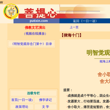
w
putixin.com
返回《一日一读》
上一页
佛教文艺演出
（视频在线播放）
【律海十门】
《明智觉观存念门第十》目录
明智觉观存
─────
能海上
舍小
舍大
提要：
连载专栏
·
成佛就是成个平等心，因众生
首页(一日一读)
佛学讲记
·
发愿要大，行动要迅速。发愿
政策理论
文 学
·
舍小取大，痛苦是短暂的，舍