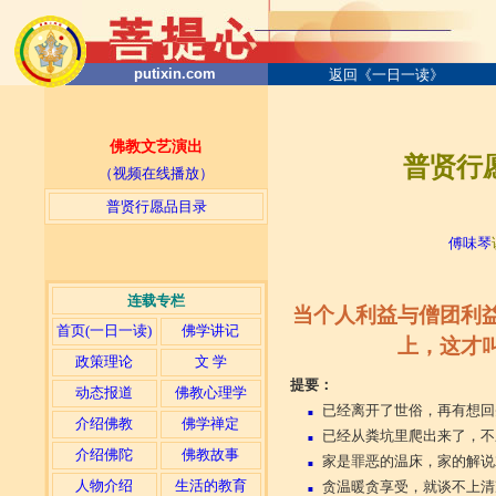
putixin.com
返回《一日一读》
佛教文艺演出
普贤行愿
（视频在线播放）
普贤行愿品目录
─
傅味琴
连载专栏
当个人利益与僧团利
首页(一日一读)
佛学讲记
上，这才
政策理论
文 学
提要：
动态报道
佛教心理学
已经离开了世俗，再有想回
■
介绍佛教
佛学禅定
已经从粪坑里爬出来了，不
■
介绍佛陀
佛教故事
家是罪恶的温床，家的解说
■
人物介绍
生活的教育
贪温暖贪享受，就谈不上清
■