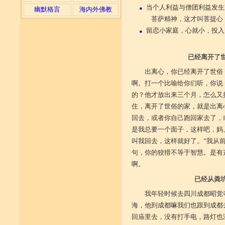
当个人利益与僧团利益发生
幽默格言
海内外佛教
■
菩萨精神，这才叫菩提心
留恋小家庭，心就小，投入
■
已经离开了
出离心，你已经离开了世俗
啊。打一个比喻给你们听，你说
的？他才放出来三个月，怎么又
住，离开了世俗的家，就是出离
回去，或者你自己跑回家去了，
是我总要一个面子，这样吧，妈
叫我回去，这样就好了。”我从
句，你的狡猾不等于智慧。是有
啊。
已经从粪
我年轻时候去四川成都昭觉
海，他到成都嘛我们也跟到成都
回庙里去，没有打手电，路灯也