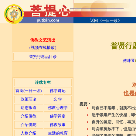
putixin.com
返回《一日一读》
佛教文艺演出
普贤行愿
（视频在线播放）
普贤行愿品目录
傅味琴
连载专栏
首页(一日一读)
佛学讲记
也是
政策理论
文 学
提要：
动态报道
佛教心理学
对自己不消毒，就跳不出
迷于吸毒产生的快感，即
介绍佛教
佛学禅定
自身的留恋、回忆，再加
介绍佛陀
佛教故事
对贪瞋痴放不下，也是由
人物介绍
生活的教育
尝到了婚姻的痛苦，醒过