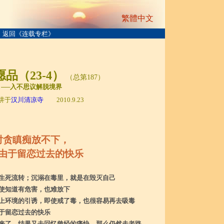
繁體中文
返回《连载专栏》
品（23-4）
（总第187）
──入不思议解脱境界
讲于
汉川清凉寺
2010.9.23
对贪瞋痴放不下，
由于留恋过去的快乐
生死流转；沉溺在毒里，就是在毁灭自己
使知道有危害，也难放下
上环境的引诱，即使戒了毒，也很容易再去吸毒
于留恋过去的快乐
来了，结果又去回忆曾经的痛快，那么仍然走老路