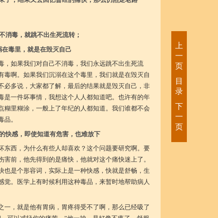
不消毒，就跳不出生死流转；
上
溺在毒里，就是在毁灭自己
一
毒，如果我们对自己不消毒，我们永远跳不出生死流
页
有毒啊。如果我们沉溺在这个毒里，我们就是在毁灭自
目
不必多说，大家都了解，最后的结果就是毁灭自己，非
录
毒是一件坏事情，我想这个人人都知道吧。也许有的年
下
点糊里糊涂，一般上了年纪的人都知道。我们谁都不会
一
毒品。
页
的快感，即使知道有危害，也难放下
坏东西，为什么有些人却喜欢？这个问题要研究啊。要
伤害前，他先得到的是痛快，他就对这个痛快迷上了。
快也是个形容词，实际上是一种快感，快就是舒畅，生
感觉。医学上有时候利用这种毒品，来暂时地帮助病人
之一，就是他有胃病，胃疼得受不了啊，那么已经吸了