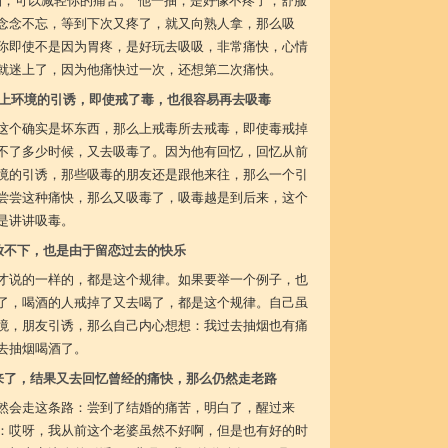
烟，可以减轻你的痛苦。”他一抽，是好像不疼了，舒服
念念不忘，等到下次又疼了，就又向熟人拿，那么吸
你即使不是因为胃疼，是好玩去吸吸，非常痛快，心情
就迷上了，因为他痛快过一次，还想第二次痛快。
上环境的引诱，即使戒了毒，也很容易再去吸毒
这个确实是坏东西，那么上戒毒所去戒毒，即使毒戒掉
不了多少时候，又去吸毒了。因为他有回忆，回忆从前
境的引诱，那些吸毒的朋友还是跟他来往，那么一个引
尝尝这种痛快，那么又吸毒了，吸毒越是到后来，这个
是讲讲吸毒。
放不下，也是由于留恋过去的快乐
才说的一样的，都是这个规律。如果要举一个例子，也
了，喝酒的人戒掉了又去喝了，都是这个规律。自己虽
境，朋友引诱，那么自己内心想想：我过去抽烟也有痛
去抽烟喝酒了。
来了，结果又去回忆曾经的痛快，那么仍然走老路
然会走这条路：尝到了结婚的痛苦，明白了，醒过来
：哎呀，我从前这个老婆虽然不好啊，但是也有好的时