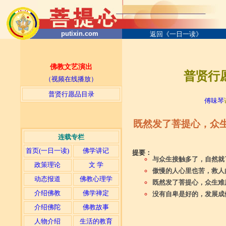
putixin.com
返回《一日一读》
佛教文艺演出
普贤行愿
（视频在线播放）
普贤行愿品目录
傅味琴
既然发了菩提心，众
连载专栏
首页(一日一读)
佛学讲记
提要：
与众生接触多了，自然就
政策理论
文 学
傲慢的人心里也苦，救人
动态报道
佛教心理学
既然发了菩提心，众生难
介绍佛教
佛学禅定
没有自卑是好的，发展成
介绍佛陀
佛教故事
人物介绍
生活的教育