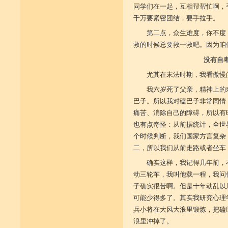
同学们在一起，互相帮帮忙啊，
千万要紧密团结，要手拉手。
第二点，众生难度，你不度
救的时候总要救一救吧。因为咱
没有自
尤其在末法时期，我看傲慢
我六岁死了父亲，精神上的
巴子。所以我对磕巴子非常同情
痛苦、消除自己的障碍，所以有
也有点奇怪：从前据统计，全世
个时候判断，我们国家方言复杂
二，所以我们从前走路或者坐车
确实这样，我记得几年前，
动三轮车，我叫他载一程，我问
子确实很苦啊。但是十年动乱以
可能少得多了。其实我研究心理
兵小将在大风大浪里锻炼，把磕
浪里冲掉了。