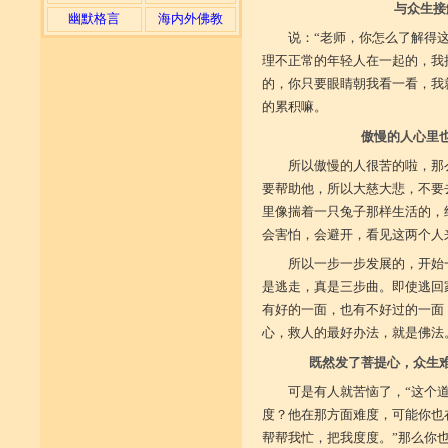
与众生接
幽默格言
海内外佛教
说：“老师，你怎么了解得这
理不正常的年轻人在一起的，我
的，你只要眼睛朝我看一看，我
的累积嘛。
傲慢的人心里
所以傲慢的人很苦的啦，那
要帮助他，所以大慈大悲，不要
里像揣着一只兔子那样生活的，
会害怕，会避开，看见这两个人
所以一步一步发展的，开始
是逃走，真是三步曲。即使逃回
有好的一面，也有不好过的一面
心，救人的最好办法，就是佛法
既然发了菩提心，众生
可是有人就苦恼了，“这个
度？他在那方面难度，可能你也
帮帮我忙，把我度度。”那么你