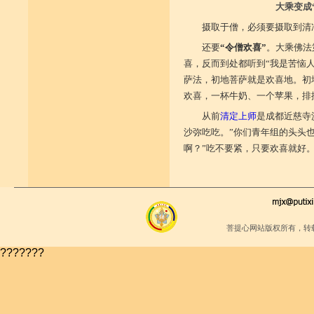
大乘变成
摄取于僧，必须要摄取到清
还要
“令僧欢喜”
。大乘佛法
喜，反而到处都听到“我是苦恼
萨法，初地菩萨就是欢喜地。初
欢喜，一杯牛奶、一个苹果，排
从前
清定上师
是成都近慈寺
沙弥吃吃。”你们青年组的头头
啊？”吃不要紧，只要欢喜就好
菩提心网站版权所有，转
???????