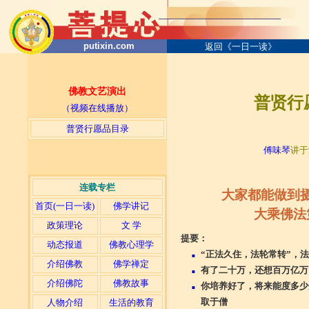
putixin.com
返回《一日一读》
佛教文艺演出
普贤行愿
（视频在线播放）
普贤行愿品目录
─
傅味琴
讲于
连载专栏
大家都能做到摄
首页(一日一读)
佛学讲记
大乘佛法
政策理论
文 学
提要：
动态报道
佛教心理学
“正法久住，法轮常转”，
■
介绍佛教
佛学禅定
有了二十万，还想百万亿万
■
介绍佛陀
佛教故事
你培养好了，将来能度多少
■
取于僧
人物介绍
生活的教育