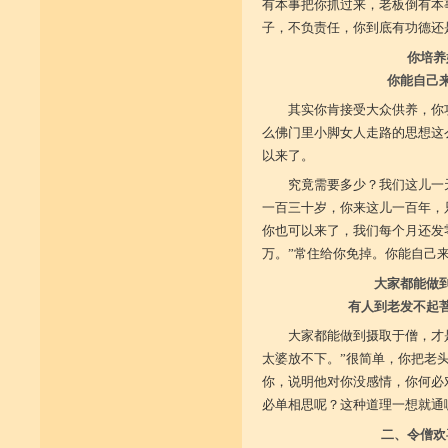
有本事把你抓过来，老板倒有本
子，不负责任，你到底有功德还
你培养
你能自己
其实你肯接受大众供养，你
么佛门里小脚女人走路的思想这
以来了。
究竟需要多少？我们这儿一
一百三十岁，你来这儿一百年，
你也可以来了，我们每个月还发
万。”常住给你免掉。你能自己
大家都能做
有人到老发不起
大家都能做到摄取于僧，才
太婆放不下。”很简单，你把老
你，说明他对你没感情，你何必
必单相思呢？这种道理一想就通
二、令僧欢