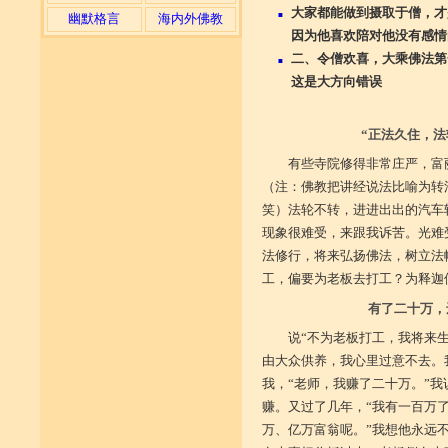
大家都能做到摄取于僧，才
■
幽默格言
海内外佛教
因为他喜欢陪对他没有感情
二、令僧欢喜，大乘佛法第
■
这是大方向错误
“正法久住，法
有些寺院修得非常庄严，富
（注：佛教把讲经说法比喻为转
笑）法轮不转，进进出出的汽车
现象很难受，来跟我诉苦。光难
法修行，将来弘扬佛法，树立法
工，偏要为老板去打工？为释迦
有了二十万，
说“不为老板打工，我将来
由大众供养，我心里过意不去。
我，“老师，我赚了二十万。”我
赚。又过了几年，“我有一百万了
万、亿万富翁呢。”我想他永远