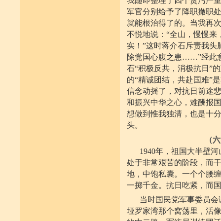
我随即整理了四个贪污严
军官分别给予了降职撤职
就能根治得了的。当我再
不悦地说：“全山，慢慢来
实！”这时蒋介石斥责我头
除党国心腹之患……”经此
石“积极反共，消极抗日”
的“精诚团结，共赴国难”
信念动摇了，对抗日前途
和振兴中华之心，难酬报
想做到惟我独清，也是十
头。
（六
1940年，祖国大半壁
处于非常艰苦的阶段，而干
地，中饱私囊。一个个腰
一掷千金。抗日吃紧，而
当时国民党军事委员会
垭罗家湾那个窝荡里，活像