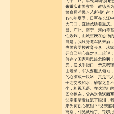
的中二路。军统局训练团
来重庆市警察警士教练所
警察局游民习艺所强行占了
1940年夏季，日军在长
大门口，直接威胁着重庆
昌、广州、南宁、河内等
性轰炸，山城重庆在恐怖
当是，我只身随军队来渝
央警官学校教育长李士珍
开自己的心扉对李士珍说：
何存？国家和民族危险啊！
完，便以手指口，示意我谨
山老弟，军人要服从领袖，
的心冻成一块冰，真是古人
子之交淡如水，醉翁之意不
坐，相视无语。在这混乱的
回乡探亲，父亲送我返回
父亲眼睛发红流下眼泪，我
亲为何伤心流泪？”父亲擦
离别，相见就难了。”我对