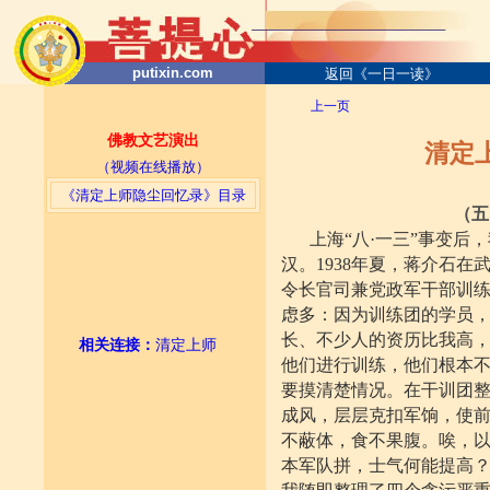
putixin.com
返回《一日一读》
上一页
佛教文艺演出
清定
（视频在线播放）
《清定上师隐尘回忆录》目录
（五
上海“八·一三”事变
汉。1938年夏，蒋介石
令长官司兼党政军干部训
虑多：因为训练团的学员
长、不少人的资历比我高
相关连接
：
清定上师
他们进行训练，他们根本不
要摸清楚情况。在干训团
成风，层层克扣军饷，使
不蔽体，食不果腹。唉，
本军队拼，士气何能提高