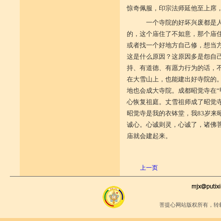
惊奇佩服，印宗法师延他至上席
一个寺院的好坏兴废都是人
的，这个庙住了不如意，那个庙
或者找一个好地方自己修，想当
这是什么原因？这原因多是怨自
持、有道德、有愿力行为的话，
在大雪山上，也能建出好寺院的
地也会成大寺院。成都昭觉寺在“
心恢复祖庭。丈雪祖师成了昭觉寺
昭觉寺是我的衣钵堂，我83岁来
诚心。心诚则灵，心诚了，诸佛
庙就会建起来。
上一页
菩提心网站版权所有，转