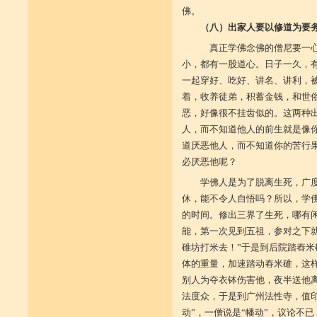
佛。
（八）出家人要以修道为要
真正学佛念佛的僧尼要一心
小，都有一股道心。日子一久，
一起穿好、吃好、讲名、讲利，
着，收养徒弟，积蓄金钱，和世
恶，好像很不挂齿似的。这两种
人，而不知道他人的前生就是像
道厌恶他人，而不知道你的苦行
必厌恶他呢？
学佛人是为了脱离生死，广
休，能不令人自悟吗？所以，学
的时间。修出三界了生死，哪有
能，第一次见到五祖，参对之下
碓坊打米去！”于是到后院踏舂
体的重量，加速踏动舂米碓，这
别人为夺衣钵伤害他，夜半送他离
法度众，于是到广州法性寺，值
动”，一僧说是“幡动”，议论不