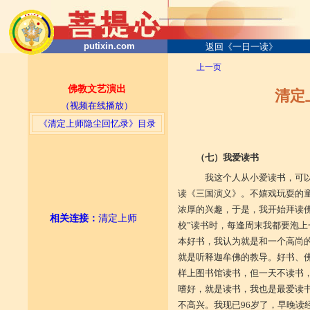
putixin.com
返回《一日一读》
上一页
佛教文艺演出
清定
（视频在线播放）
《清定上师隐尘回忆录》目录
（七）我爱读书
我这个人从小爱读书，可以
读《三国演义》。不嬉戏玩耍的
浓厚的兴趣，于是，我开始拜读
相关连接
：
清定上师
校”读书时，每逢周末我都要泡
本好书，我认为就是和一个高尚
就是听释迦牟佛的教导。好书、
样上图书馆读书，但一天不读书
嗜好，就是读书，我也是最爱读
不高兴。我现已96岁了，早晚读