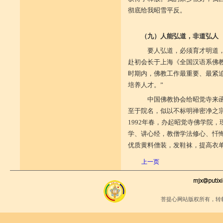
彻底给我昭雪平反。
（九）人能弘道，非道弘人
要人弘道，必须育才明道，培
赴初会长于上海《全国汉语系佛
时期内，佛教工作最重要、最紧
培养人才。”
中国佛教协会给昭觉寺来函
至于院名，似以不标明禅密净之宗
1992年春，办起昭觉寺佛学院
学、讲心经，教僧学法修心、忏
优质黄料僧装，发鞋袜，提高衣
上一页
菩提心网站版权所有，转