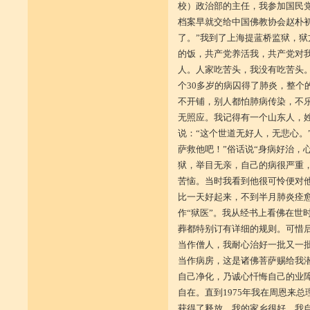
校）政治部的主任，我参加国民
档案早就交给中国佛教协会赵朴初
了。”我到了上海提蓝桥监狱，狱
的饭，共产党养活我，共产党对我
人。人家吃苦头，我没有吃苦头。
个30多岁的病囚得了肺炎，整个
不开铺，别人都怕肺病传染，不
无照应。我记得有一个山东人，
说：“这个世道无好人，无悲心。
萨救他吧！”俗话说“身病好治，
狱，举目无亲，自己的病很严重
苦恼。当时我看到他很可怜便对他
比一天好起来，不到半月肺炎痊
作“狱医”。我从经书上看佛在世
葬都特别订有详细的规则。可惜
当作僧人，我耐心治好一批又一批
当作病房，这是诸佛菩萨赐给我潜
自己净化，乃诚心忏悔自己的业
自在。直到1975年我在周恩来
获得了释放。我的家乡很好，我自