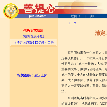
putixin.com
返回《一日一读》
上一页
佛教文艺演出
清定
（视频在线播放）
《清定上师隐尘回忆录》目录
家里面如果有一个出家人，
定要认真修行。一个出家人修行
佛家常说：“施主一粒米，大如须
重要的大事，你修行证得圣果，
施主的债，十方的供养你必须要
相关连接
：
清定上师
果，成了佛菩萨，供养你的人都
家的人一定要以修道为要务。我19
法。
金刚道场当时有出家人20多位
的高级将领”，把我逮捕了。我对