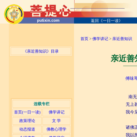
putixin.com
返回《一日一读》
首页
>
佛学讲记
>
亲近善知识
《亲近善知识》目录
亲近善
─────
傅味
南无
连载专栏
无上
首页(一日一读)
佛学讲记
我今
政策理论
文 学
诸佛
动态报道
佛教心理学
我以