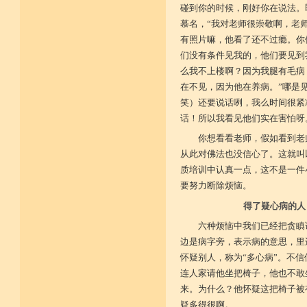
碰到你的时候，刚好你在说法。
慕名，“我对老师很崇敬啊，老
有照片嘛，他看了还不过瘾。你
们没有条件见我的，他们要见到
么我不上楼啊？因为我腿有毛病
在不见，因为他在养病。”哪是
笑）还要说话咧，我么时间很紧
话！所以我看见他们实在害怕呀
你想看看老师，假如看到老
从此对佛法也没信心了。这就叫
质培训中认真一点，这不是一件
要努力断除烦恼。
得了疑心病的人
六种烦恼中我们已经把贪瞋
边是病字旁，表示病的意思，里
怀疑别人，称为“多心病”。不
连人家请他坐把椅子，他也不敢
来。为什么？他怀疑这把椅子被
疑多得很啊。