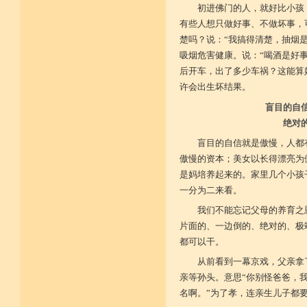
初进佛门的人，就好比小孩
有些人想只做好事、不做坏事，
楚吗？说：“我搞得清楚，抽烟
吸烟危害健康。说：“喝酒是好
后开车，出了多少车祸？这能算
许会出生坏结果。
盲目的自
绝对
盲目的自信就是傲慢，人都
傲慢的资本；美女以长得漂亮为
是妈培养起来的。家里几个小孩
一分为二来看。
我们不能忘记父母的养育之
片面的、一边倒的、绝对的、极
都可以干。
从前看到一幕京戏，父亲拿
亲等孙头。意思“你别怪爸爸，
名啊。”为了孝，连亲生儿子都