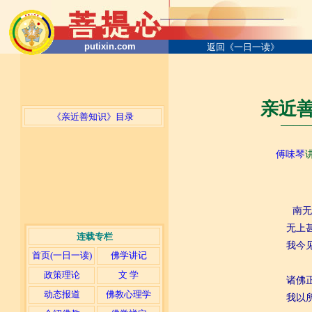
putixin.com
返回《一日一读》
亲近善
《亲近善知识》目录
─────
傅味琴
南无
无上
连载专栏
我今
首页(一日一读)
佛学讲记
政策理论
文 学
诸佛
动态报道
佛教心理学
我以