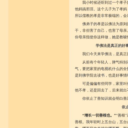
我小时候还听到过一个孝子
他妈搞邪淫。这个儿子为了孝妈
所以儒教的孝是非常极端的，会
佛弟子的孝是以佛法为原则
干，非但害了自己，也害了母亲
你母亲指使你这样做，她是教唆
学佛法是真正的好
我们今天来学佛法，是真正
从前有个年轻人，脾气特别
气，要把家里的电视机什么的全打
是到佛学院去读书，也是好事情
可是偏偏有些同学，家里叫
他不孝，还是回去了，后来就出
你依止了善知识就会明白善
依
“增长一切善根也。”
“善根
善根。我年轻时上五台山，五台