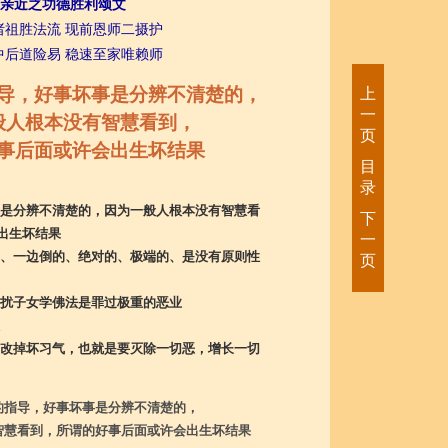
亲近之功德胜利颂文
诸祖胜法流 现前恩师二摄护
中后道险易 稳速至家唯赖师
导，好事坏事是分辨不清楚的，
上
一
般人根本没有智慧看到，
页
事后面或许会出生坏结果
目
录
是分辨不清楚的，因为一般人根本没有智慧看
下
出生坏结果
一
、一边倒的、绝对的、极端的、是没有原则性
页
扰子女学佛法是罪过极重的恶业
改掉坏习气，也就是要灭除一切恶，增长一切
的指导，好事坏事是分辨不清楚的，
智慧看到，所谓的好事后面或许会出生坏结果