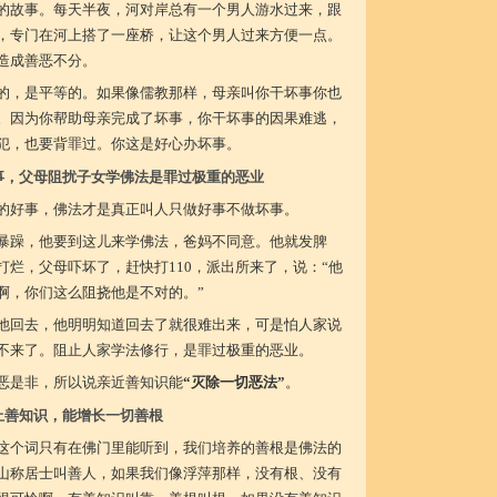
的故事。每天半夜，河对岸总有一个男人游水过来，跟
，专门在河上搭了一座桥，让这个男人过来方便一点。
造成善恶不分。
的，是平等的。如果像儒教那样，母亲叫你干坏事你也
。因为你帮助母亲完成了坏事，你干坏事的因果难逃，
犯，也要背罪过。你这是好心办坏事。
事，父母阻扰子女学佛法是罪过极重的恶业
的好事，佛法才是真正叫人只做好事不做坏事。
暴躁，他要到这儿来学佛法，爸妈不同意。他就发脾
烂，父母吓坏了，赶快打110，派出所来了，说：“他
啊，你们这么阻挠他是不对的。”
他回去，他明明知道回去了就很难出来，可是怕人家说
不来了。阻止人家学法修行，是罪过极重的恶业。
恶是非，所以说亲近善知识能
“灭除一切恶法”
。
止善知识，能增长一切善根
”这个词只有在佛门里能听到，我们培养的善根是佛法的
山称居士叫善人，如果我们像浮萍那样，没有根、没有