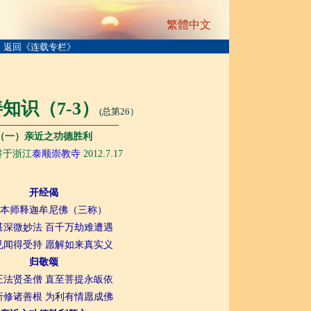
繁體中文
返回《连载专栏》
知识（7-3）
(总第26）
───────────────────
（一）亲近之功德胜利
讲于浙江
泰顺崇教寺
2012.7.17
开经偈
本师释迦牟尼佛（三称）
甚深微妙法 百千万劫难遭遇
见闻得受持 愿解如来真实义
归敬颂
正法贤圣僧 直至菩提永皈依
所修诸善根 为利有情愿成佛