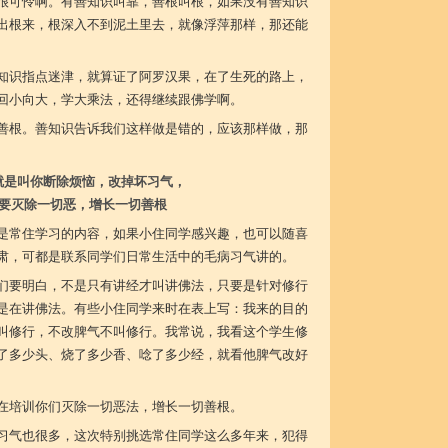
很可怜啊。有善知识叫靠，善根叫根，如果没有善知识
出根来，根深入不到泥土里去，就像浮萍那样，那还能
知识指点迷津，就算证了阿罗汉果，在了生死的路上，
回小向大，学大乘法，还得继续跟佛学啊。
善根。善知识告诉我们这样做是错的，应该那样做，那
就是叫你断除烦恼，改掉坏习气，
要灭除一切恶，增长一切善根
是常住学习的内容，如果小住同学感兴趣，也可以随喜
肃，可都是联系同学们日常生活中的毛病习气讲的。
们要明白，不是只有讲经才叫讲佛法，只要是针对修行
是在讲佛法。有些小住同学来时在表上写：我来的目的
叫修行，不改脾气不叫修行。我常说，我看这个学生修
了多少头、烧了多少香、唸了多少经，就看他脾气改好
在培训你们灭除一切恶法，增长一切善根。
习气也很多，这次特别挑选常住同学这么多年来，犯得