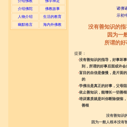
介绍佛教
佛学禅定
诸佛
介绍佛陀
佛教故事
示初
人物介绍
生活的教育
幽默格言
海内外佛教
没有善知识的指
因为一
所谓的好
提要：
·
没有善知识的指导，好事坏事
到，所谓的好事后面或许会
·
盲目的自信是傲慢，是片面的
的
·
学佛法是真正的好事，父母阻
·
依止善知识，能增长一切善根
·
培训素质就是叫你断除烦恼，
善根
没有善知识
因为一般人根本没有