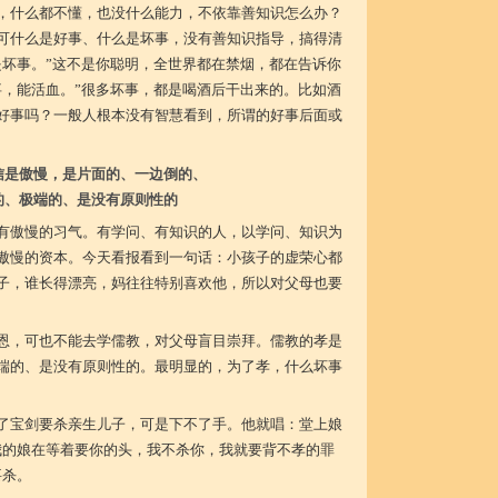
，什么都不懂，也没什么能力，不依靠善知识怎么办？
可什么是好事、什么是坏事，没有善知识指导，搞得清
是坏事。”这不是你聪明，全世界都在禁烟，都在告诉你
事，能活血。”很多坏事，都是喝酒后干出来的。比如酒
好事吗？一般人根本没有智慧看到，所谓的好事后面或
信是傲慢，是片面的、一边倒的、
的、极端的、是没有原则性的
有傲慢的习气。有学问、有知识的人，以学问、知识为
傲慢的资本。今天看报看到一句话：小孩子的虚荣心都
子，谁长得漂亮，妈往往特别喜欢他，所以对父母也要
恩，可也不能去学儒教，对父母盲目崇拜。儒教的孝是
端的、是没有原则性的。最明显的，为了孝，什么坏事
了宝剑要杀亲生儿子，可是下不了手。他就唱：堂上娘
我的娘在等着要你的头，我不杀你，我就要背不孝的罪
要杀。