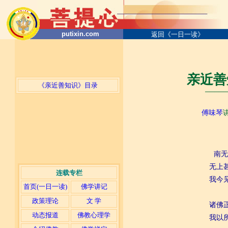
putixin.com
返回《一日一读》
亲近善
《亲近善知识》目录
─────
傅味琴
南无
无上
连载专栏
我今
首页(一日一读)
佛学讲记
政策理论
文 学
诸佛
动态报道
佛教心理学
我以