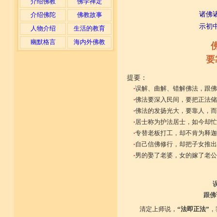
介绍佛教
佛学禅定
诸佛
介绍佛陀
佛教故事
示初
人物介绍
生活的教育
幽默格言
海内外佛教
要
提要：
·
误解、曲解、错解佛法，跟佛
·
佛法要深入民间，要把正法储
·
佛法的发扬光大，要靠人，而
·
居士称为护法居士，如今却忙
·
专替老板打工，却不肯为释迦
·
自己信佛修行，却把子女推出
·
男的娶了老婆，女的嫁了老公
跟佛
清定上师说，
“法即正法”
，