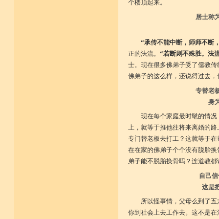
个楼顶起来。
居士称
“承传不能中断，师师不断
正的法流。
“若断则不殊胜。法
士。现在很多佛弟子受了儒教传
佛弟子的这么样，还说得过去，
专替老
身
现在每个家庭最时髦的情况
上，就等于推他往将来离婚的路
专门替老板去打工？这就等于在
在在家的佛弟子个个没有脱胎换
弟子能不脱胎换骨吗？连道教都
自己信
这是
所以怪事情，父母么到了五
你到社会上去工作去。这不是在