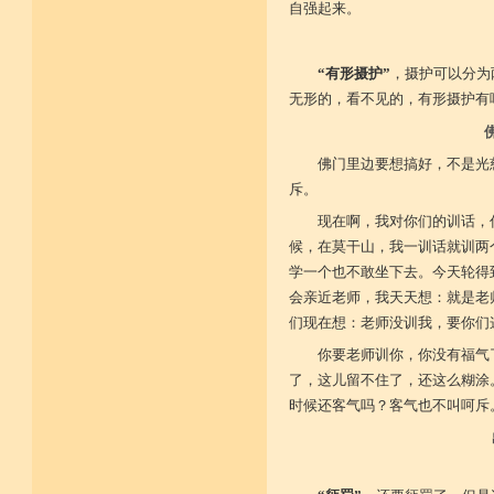
自强起来。
“有形摄护”
，摄护可以分为
无形的，看不见的，有形摄护有
佛门里边要想搞好，不是光
斥。
现在啊，我对你们的训话，
候，在莫干山，我一训话就训两
学一个也不敢坐下去。今天轮得
会亲近老师，我天天想：就是老
们现在想：老师没训我，要你们
你要老师训你，你没有福气
了，这儿留不住了，还这么糊涂
时候还客气吗？客气也不叫呵斥