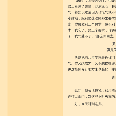
“惩罚”
，还要惩罚了。但是
居士看见了害怕，容易退心，将
气，善知识难道因为你怄气就不
小姑娘，跑到隆莲法师那里要求
家，你要做到三个要求，做不到
求，我忘了。第三个要求，你要
了，我气受不了。”那么你回去
又
真是
所以我前几年早就告诉你们
气。你又想成才，又不想挨批评
你这是到修行地方来享受的，哪
如
惩罚，我长话短说，如果前
你打出山门，对这些不听教诲的
好，今天讲到这儿。