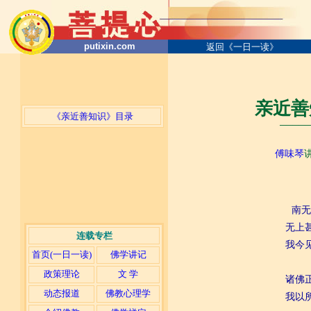
putixin.com
返回《一日一读》
亲近善
《亲近善知识》目录
─────
傅味琴
南无
无上
连载专栏
我今
首页(一日一读)
佛学讲记
政策理论
文 学
诸佛
动态报道
佛教心理学
我以