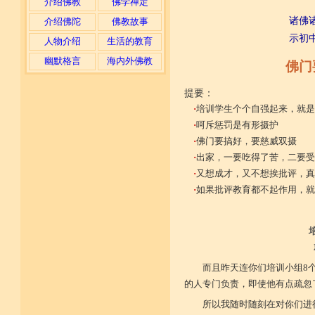
介绍佛教
佛学禅定
诸佛
介绍佛陀
佛教故事
示初
人物介绍
生活的教育
幽默格言
海内外佛教
佛门
提要：
·
培训学生个个自强起来，就是
·
呵斥惩罚是有形摄护
·
佛门要搞好，要慈威双摄
·
出家，一要吃得了苦，二要受
·
又想成才，又不想挨批评，真
·
如果批评教育都不起作用，就
而且昨天连你们培训小组8
的人专门负责，即使他有点疏忽
所以我随时随刻在对你们进