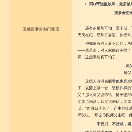
阿Q帮强盗放风，最后被
戒条全犯
还有的更加可怕，受了戒，
五戒近事分别门第五
天天在犯，经常打妄语。你经常
他知道有些人看不起他，所
皈依佛法僧 尽形持五戒
——就是凶，对人家凶得不得了
不杀不盗取 不淫不妄说
呀，这些事情真可怕了。
不饮用诸酒 终身无违犯
师
师父
并供养三宝 和尚阿阇梨
这些人有时表面看他也喜欢
一切如法教 奉行无违逆
了，表面上做一套，装模作样的
父？那么师父说假话，徒弟也跟
于上中下座 三业常恭敬
徒弟也喝酒，师父说假话，徒弟
以。”而且日子长了，产生师徒
复方便勤求 坐禅及诵经
师父哎。”那么你跟师父走吧，
乃至诸学问 劝助作福等
不要戒、不持戒，墙
广开涅槃路 闭三恶道门