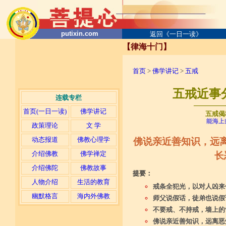
putixin.com
返回《一日一读》
【律海十门】
首页
>
佛学讲记
>
五戒
五戒近事
连载专栏
─────
首页(一日一读)
佛学讲记
五戒偈
能海上
政策理论
文 学
动态报道
佛教心理学
佛说亲近善知识，远
介绍佛教
佛学禅定
长
介绍佛陀
佛教故事
提要：
人物介绍
生活的教育
戒条全犯光，以对人凶来
幽默格言
海内外佛教
师父说假话，徒弟也说假
不要戒、不持戒，墙上的
佛说亲近善知识，远离恶