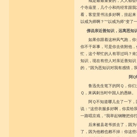
戒是最最重要的，人人都会
个寺庙里，几个小和尚经常跟我
菩提戒之基 增长正业行
看，客堂里书法多好啊，挂起来
以戒为师啊？”“以戒为师”变了
从初地至十 菩提道果成
佛说亲近善知识，远离恶知
如果你跟着这种风气跑，你
你不干坏事，可是你去依附他，
忙，这个帮忙的人有罪过吗？肯
知识，现在有些人对亲近善知识
的，“因为恶知识对我有感情，
阿Q
鲁迅先生笔下的阿Ｑ，你们
Ｑ，来讽刺当时中国人的愚昧。
阿Ｑ不知道哪儿去了一下，
说：“这些衣服多好啊，你卖给
一路唱京戏，“我举起钢鞭把你
后来被县老爷抓去了，因为
了，因为他赖也赖不掉：你这些