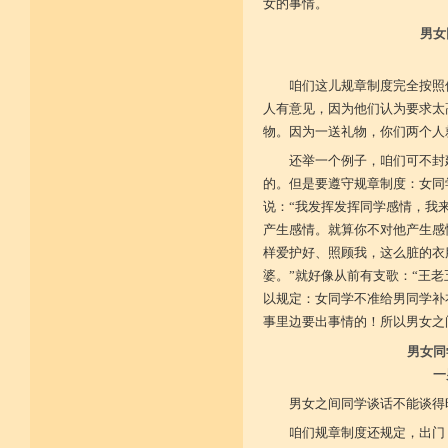
女的事情。
男女
菩提戒之基 增长正业行
从初地至十 菩提道果成
咱们这儿规章制度完全按照
人有意见，因为他们认为要求太
物。因为一送礼物，你们两个人
还举一个例子，咱们可不封
的。但是要遵守规章制度：女同
说：“我发挥发挥同学感情，我
产生感情。就算你不对他产生感
样爱护好、照顾我，这么脏的衣
婆。”就好像从前有支歌：“王
以规定：女同学不准给男同学补
事里边要出事情的！所以男女之
男女同
一
男女之间同学谈话不能谈得
咱们规章制度还规定，出门