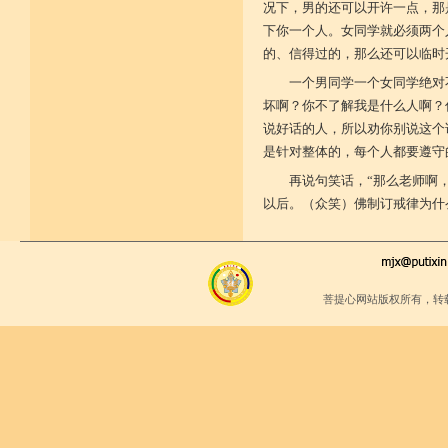
况下，男的还可以开许一点，那
下你一个人。女同学就必须两个
的、信得过的，那么还可以临时
一个男同学一个女同学绝对
坏啊？你不了解我是什么人啊？
说好话的人，所以劝你别说这个
是针对整体的，每个人都要遵守
再说句笑话，“那么老师啊
以后。（众笑）佛制订戒律为什
菩提心网站版权所有，转