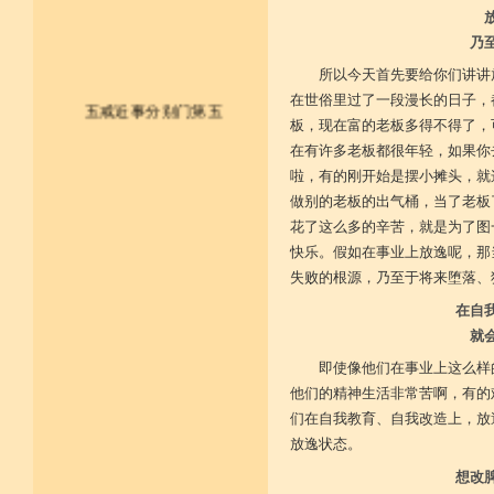
乃
所以今天首先要给你们讲讲
在世俗里过了一段漫长的日子，
五戒近事分别门第五
板，现在富的老板多得不得了，
在有许多老板都很年轻，如果你
皈依佛法僧 尽形持五戒
啦，有的刚开始是摆小摊头，就
做别的老板的出气桶，当了老板
不杀不盗取 不淫不妄说
花了这么多的辛苦，就是为了图
不饮用诸酒 终身无违犯
快乐。假如在事业上放逸呢，那
失败的根源，乃至于将来堕落、
并供养三宝 和尚阿阇梨
在自
一切如法教 奉行无违逆
就
即使像他们在事业上这么样
于上中下座 三业常恭敬
他们的精神生活非常苦啊，有的
复方便勤求 坐禅及诵经
们在自我教育、自我改造上，放
放逸状态。
乃至诸学问 劝助作福等
想改
广开涅槃路 闭三恶道门