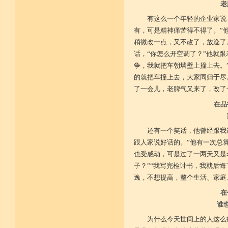
老
菩提戒之基 增长正业行
有这么一个年轻的企业家说
有，可是精神痛苦得不得了。”
从初地至十 菩提道果成
稍微改一点，又不改了，放逸了
话，“你怎么开空调了？”他就
争，我就把车朝墙壁上撞上去。
的就把车撞上去，大家同归于尽
了一会儿，老脾气又来了，改了
在品
还有一个笑话，他曾经跟我
跟人家说好话的。”他有一次总
也受感动，可是过了一两天又是
子？”“我写完检讨书，我就后
逸，不想提高，整个生活、家庭
在
谁
为什么今天世间上的人这么