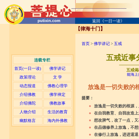
putixin.com
返回《一日一读》
【律海十门】
首页
>
佛学讲记
>
五戒
五戒近事
连载专栏
─────
首页(一日一读)
佛学讲记
五戒偈
能海上
政策理论
文 学
动态报道
佛教心理学
放逸是一切失败的
介绍佛教
佛学禅定
提要：
介绍佛陀
佛教故事
放逸是一切失败的根源，
人物介绍
生活的教育
在自我教育、自我改造上
想改脾气，改了一点，又
幽默格言
海内外佛教
在品德修养上放逸，不想
在修行上放逸，进进退退