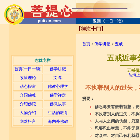
putixin.com
返回《一日一读》
【律海十门】
首页
>
佛学讲记
>
五戒
五戒近事
连载专栏
─────
首页(一日一读)
佛学讲记
五戒偈
能海上
政策理论
文 学
动态报道
佛教心理学
不执著别人的过失，
介绍佛教
佛学禅定
提要：
介绍佛陀
佛教故事
修忍辱要有般若智慧，要
人物介绍
生活的教育
不执著别人的过失，不执
人与人之间的仇怨，乃至
幽默格言
海内外佛教
忍要忍出智慧，不能无原
对众生、对自己有利就忍