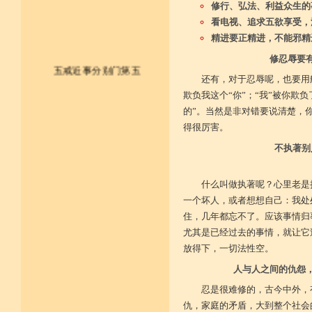
修行、弘法、利益众生的
看电视、追求五欲享受，
精进要正精进，不能邪精
修忍辱要
五戒近事分别门第五
还有，对于忍辱呢，也要用
欺负我这个“你”；“我”被你欺
皈依佛法僧 尽形持五戒
的”。当然是非对错要说清楚，
得很厉害。
不杀不盗取 不淫不妄说
不执著别
不饮用诸酒 终身无违犯
并供养三宝 和尚阿阇梨
什么叫做执著呢？心里老是
一个坏人，或者想想自己：我处
一切如法教 奉行无违逆
住，几年都忘不了。应该事情归
尤其是已经过去的事情，就让它
于上中下座 三业常恭敬
放得下，一切法性空。
复方便勤求 坐禅及诵经
人与人之间的仇怨
乃至诸学问 劝助作福等
忍是很难修的，古今中外，
仇，家庭的矛盾，大到整个社会