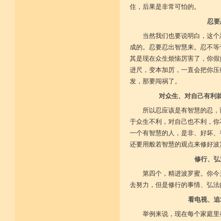
广开涅槃路 闭三恶道门
住，后果是非常可怕的。
菩提戒之基 增长正业行
忍要
当然我们也要说明白，这个
从初地至十 菩提道果成
成的。忍要忍出智慧来。忍不等
其是现在众生烦恼厉害了，你假
进尺，变本加厉，一直会把你压
发，那要闯祸了。
对众生、对自己有利
所以忍应该是有智慧的忍，
于众生不利，对自己也不利，你
一个有智慧的人，是非、好坏、
还要用般若智慧的观点来修好波
修行、弘
第四个，精进波罗蜜。你今
去努力，但是修行的事情、弘法
看电视、追
举例来说，现在每个家庭里