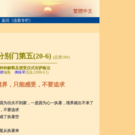
繁體中文
返回《连载专栏》
分别门第五(
20
-
6
)
(总第
186
)
──────────────────
种种解释及授受仪式布萨略法
师
编集
傅味琴
浅说 (2006.8.1)
境界，只能感受，不要追求
因为功夫不到家，一是因为心一执著，境界就出不来了
，不要追求
成了执著空
是从执著来