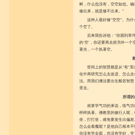
树，什么也没有，空空如也。确
菩提戒之基 增长正业行
修出来，就是修不出来。”
这种人最好修“空空”。为
从初地至十 菩提道果成
个空了。
后来我告诉他：“你观到草
的‘空’，你还要再去抓另外一
著光，一个执著空。
世间上的智慧都是从“有”
化中再研究怎么去改进、怎么去
法。而我们佛法要出生般若智慧
里去。
所谓的
就拿学气功的来说，练气功
样样执著。佛教里的修行人呢，
坐，打打坐，难免要发生出偏差
怎么会着魔呢？是他自己根本不
你没有学全面，也没有学好，学