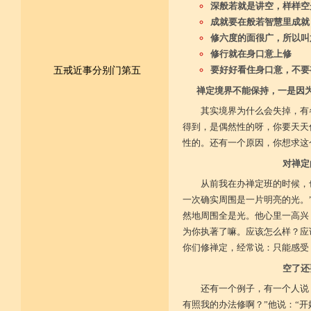
深般若就是讲空，样样空
成就要在般若智慧里成就
修六度的面很广，所以叫
修行就在身口意上修
五戒近事分别门第五
要好好看住身口意，不要
禅定境界不能保持，一是因
皈依佛法僧 尽形持五戒
其实境界为什么会失掉，有
得到，是偶然性的呀，你要天天
不杀不盗取 不淫不妄说
性的。还有一个原因，你想求这
不饮用诸酒 终身无违犯
对禅定
并供养三宝 和尚阿阇梨
从前我在办禅定班的时候，
一次确实周围是一片明亮的光。
一切如法教 奉行无违逆
然地周围全是光。他心里一高兴
为你执著了嘛。应该怎么样？应
于上中下座 三业常恭敬
你们修禅定，经常说：只能感受
复方便勤求 坐禅及诵经
空了还
乃至诸学问 劝助作福等
还有一个例子，有一个人说
有照我的办法修啊？”他说：“
广开涅槃路 闭三恶道门