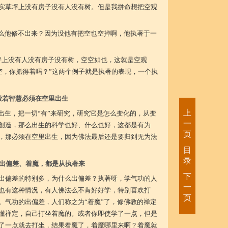
实草坪上没有房子没有人没有树。但是我拼命想把空观
什么他修不出来？因为没他有把空也空掉啊，他执著于一
坪上没有人没有房子没有树，空空如也，这就是空观
个空，你抓得着吗？”这两个例子就是执著的表现，一个执
般若智慧必须在空里出生
上
里出生，把一切“有”来研究，研究它是怎么变化的，从变
一
创造，那么出生的科学也好、什么也好，这都是有为
页
，那必须在空里出生，因为佛法最后还是要归到无为法
目
录
出偏差、着魔，都是从执著来
下
出偏差的特别多，为什么出偏差？执著呀，学气功的人
一
也有这种情况，有人佛法么不肯好好学，特别喜欢打
页
。气功的出偏差，人们称之为“着魔”了，修佛教的禅定
懂禅定，自己打坐着魔的。或者你即使学了一点，但是
了一点就去打坐，结果着魔了，着魔哪里来啊？着魔就