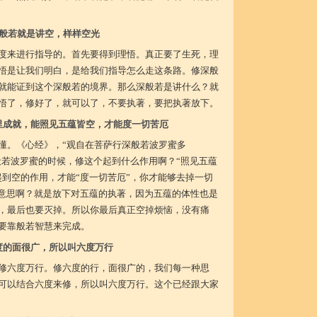
般若就是讲空，样样空光
度来进行指导的。首先要得到理悟。真正要了生死，理
悟是让我们明白，是给我们指导怎么走这条路。修深般
就能证到这个深般若的境界。那么深般若是讲什么？就
悟了，修好了，就可以了，不要执著，要把执著放下。
里成就，能照见五蕴皆空，才能度一切苦厄
懂。《心经》，“观自在菩萨行深般若波罗蜜多
般若波罗蜜的时候，修这个起到什么作用啊？“照见五蕴
起到空的作用，才能“度一切苦厄”，你才能够去掉一切
啥意思啊？就是放下对五蕴的执著，因为五蕴的体性也是
，最后也要灭掉。所以你最后真正空掉烦恼，没有痛
要靠般若智慧来完成。
度的面很广，所以叫六度万行
修六度万行。修六度的行，面很广的，我们每一种思
可以结合六度来修，所以叫六度万行。这个已经跟大家