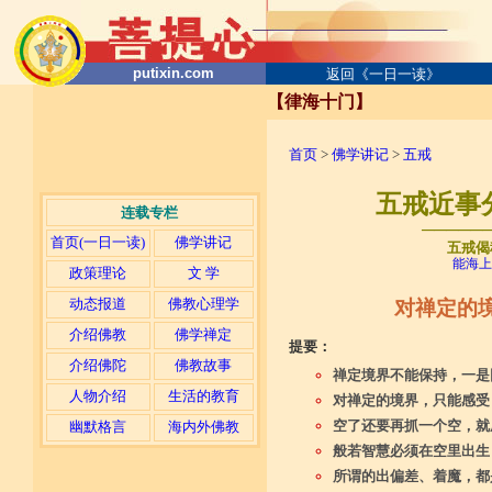
putixin.com
返回《一日一读》
【律海十门】
首页
>
佛学讲记
>
五戒
五戒近事
连载专栏
─────
首页(一日一读)
佛学讲记
五戒偈
能海上
政策理论
文 学
动态报道
佛教心理学
对禅定的
介绍佛教
佛学禅定
提要：
介绍佛陀
佛教故事
禅定境界不能保持，一是
人物介绍
生活的教育
对禅定的境界，只能感受
空了还要再抓一个空，就
幽默格言
海内外佛教
般若智慧必须在空里出生
所谓的出偏差、着魔，都