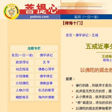
putixin.com
返回《一日一读》
【律海十门】
首页
>
佛学讲记
>
五戒
五戒近事
连载专栏
─────
首页(一日一读)
佛学讲记
五戒偈
能海上
政策理论
文 学
动态报道
佛教心理学
以佛陀的观念
介绍佛教
佛学禅定
提要：
介绍佛陀
佛教故事
修行的路，到彼岸才是目
人物介绍
生活的教育
此岸是无穷无尽的苦，通
从小乘来说，彼岸是证阿
幽默格言
海内外佛教
“桥”就是法，求法的目
以佛陀的观念把事物看穿