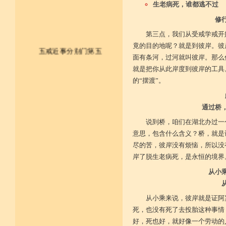
生老病死，谁都逃不过
修
第三点，我们从受戒学戒开
竟的目的地呢？就是到彼岸。彼
五戒近事分别门第五
面有条河，过河就叫彼岸。那么
就是把你从此岸度到彼岸的工具
皈依佛法僧 尽形持五戒
的“摆渡”。
不杀不盗取 不淫不妄说
通过桥
不饮用诸酒 终身无违犯
说到桥，咱们在湖北办过一
并供养三宝 和尚阿阇梨
意思，包含什么含义？桥，就是
尽的苦，彼岸没有烦恼，所以没
一切如法教 奉行无违逆
岸了脱生老病死，是永恒的境界
于上中下座 三业常恭敬
从小
复方便勤求 坐禅及诵经
从小乘来说，彼岸就是证阿
乃至诸学问 劝助作福等
死，也没有死了去投胎这种事情
好，死也好，就好像一个劳动的