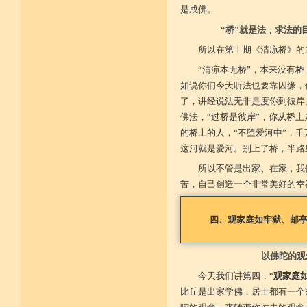
广开涅槃路 闭三恶道门
是成佛。
菩提戒之基 增长正业行
“桥”就是法，求法的
所以在第十期《清凉桥》的
从初地至十 菩提道果成
“清凉本无桥”，本来没有
如说你们今天听法也要靠因缘，
了，讲经说法无非是度你到彼岸
佛法，“过桥是彼岸”，你从桥上
的桥上的人，“不堕爱河中”，
这河就是爱河。别上了桥，半路
所以不管是出家、在家，我
苦，自己创造一个非常美好的幸
四、观家庭如牢狱、邮
以佛陀的观
今天我们讲第四，“
观家庭
比丘是出家学佛，居士都有一个