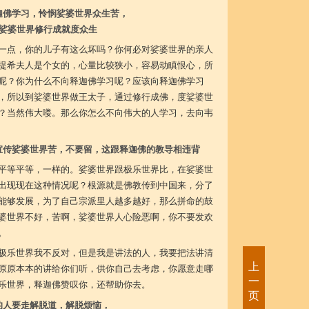
迦佛学习，怜悯娑婆世界众生苦，
娑婆世界修行成就度众生
一点，你的儿子有这么坏吗？你何必对娑婆世界的亲人
提希夫人是个女的，心量比较狭小，容易动瞋恨心，所
呢？你为什么不向释迦佛学习呢？应该向释迦佛学习
，所以到娑婆世界做王太子，通过修行成佛，度娑婆世
？当然伟大喽。那么你怎么不向伟大的人学习，去向韦
宣传娑婆世界苦，不要留，这跟释迦佛的教导相违背
平等平等，一样的。娑婆世界跟极乐世界比，在娑婆世
出现现在这种情况呢？根源就是佛教传到中国来，分了
能够发展，为了自己宗派里人越多越好，那么拼命的鼓
婆世界不好，苦啊，娑婆世界人心险恶啊，你不要发欢
。
极乐世界我不反对，但是我是讲法的人，我要把法讲清
上
原原本本的讲给你们听，供你自己去考虑，你愿意走哪
一
乐世界，释迦佛赞叹你，还帮助你去。
页
的人要走解脱道，解脱烦恼，