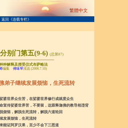
繁體中文
返回《连载专栏》
分别门第五(
9
-
6
)
(总第
87
)
──────────────────
种种解释及授受仪式布萨略法
师
编集
傅味琴
浅说 (2006.7.10)
佛弟子继续发展烦恼，生死流转
娑婆世界众生苦，在娑婆世界修行成就度众生
命宣传娑婆世界苦，不要留，这跟释迦佛的教导相违背
脱烦恼，解脱生死流转，解脱六道轮回
续发展烦恼，生死流转
来能证阿罗汉果，至少不会下三恶道