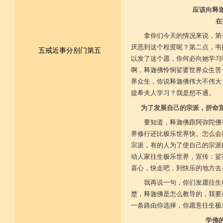
应该向释
在
拿你们今天的情况来说，第
厌恶到这个程度呢？第二点，韦
五戒近事分别门第五
以发了这个愿，你何必向她学习
啊，释迦佛怜悯娑婆世界众生苦
皈依佛法僧 尽形持五戒
界众生，你说释迦佛伟大不伟大
提希夫人学习？我是想不通。
不杀不盗取 不淫不妄说
为了发展自己的宗派，拼命
不饮用诸酒 终身无违犯
要知道，释迦佛跟阿弥陀佛
并供养三宝 和尚阿阇梨
界修行还比极乐世界快。怎么会
宗派，有的人为了使自己的宗派
一切如法教 奉行无违逆
动人家往生极乐世界，宣传：娑
于上中下座 三业常恭敬
喜心，快走吧，到快乐的地方去
我再说一句，你们发愿往生
复方便勤求 坐禅及诵经
楚，释迦佛是怎么教导的，我要
乃至诸学问 劝助作福等
一条路由你选择，你愿意往生极
学佛
广开涅槃路 闭三恶道门