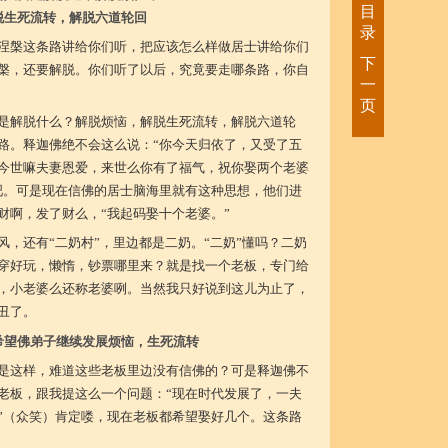
目
脱生死流转，解脱六道轮回
录
涅槃这条路讲给你们听，把应该怎么样做居士讲给你们
下
槃，还要解脱。你们听了以后，究竟要走哪条路，你自
一
页
是解脱什么？解脱烦恼，解脱生死流转，解脱六道轮
路。释迦佛绝不会这么说：“你今天归依了，又受了五
今世嘛夫妻恩爱，来世么你有了福气，祝你娶两个老婆
吧。可是现在信佛的居士脑海里就有这种思想，他们进
财啊，发了财么，“我起码娶十个老婆。”
风，还有“二奶村”，里边都是二奶。“二奶”懂吗？二奶
穿好玩，懒惰，钞票哪里来？就是找一个老板，专门给
，小老婆么还称老婆咧。当然我只好说到这儿为止了，
丑了。
希望佛弟子继续发展烦恼，生死流转
是这样，难道这些老板里边没有信佛的？可是释迦佛不
老板，跟我提这么一个问题：“现在时代发展了，一夫
”（众笑）肯定喽，现在老板都希望娶好几个。这条路