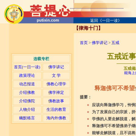
putixin.com
返回《一日一读》
【律海十门】
首页
>
佛学讲记
>
五戒
五戒近事
连载专栏
─────
首页(一日一读)
佛学讲记
五戒偈
能海上
政策理论
文 学
动态报道
佛教心理学
释迦佛可不希望
介绍佛教
佛学禅定
提要：
介绍佛陀
佛教故事
应该向释迦佛学习，怜悯
人物介绍
生活的教育
为了发展自己的宗派，拼
幽默格言
海内外佛教
学佛的人要走解脱道，解
释迦佛可不希望佛弟子继
能够走解脱道，且不说将