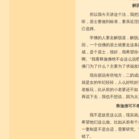
解
菩提戒之基 增长正业行
所以我今天讲这个法，我把
听，居士要做到标准，要亲近涅
从初地至十 菩提道果成
己选择。
学佛的人要走解脱道，解脱
回，一个信佛的居士就要走这条
戒，是个居士，很好，我希望你
啊。”我看释迦佛绝不会这么说
佛门为了什么？主要为了求福发
现在据说有些地方，二奶成
就是女的年纪轻轻，人么好吃好
老板玩，比从前的小老婆还不如
再说下去，我也不想说，因为太
释迦佛可不
我不是故意这么说，现实就
希望他们这么做。比如从前有个
一妻制是不是合适，需要研究。
错了。