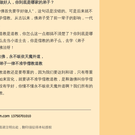
做好人，你到底是哪家的弟子？
学佛首先要学好做人”，这句话是没错的。可是后来就不
学儒教。从古以来，佛弟子受了前一辈子的影响，一代
。
道教是道教，你怎么这一点都搞不清楚了？你到底是哪
么去当小道士去，你是儒教的弟子么，去学《弟子
佛法呀！
依佛，永不皈依天魔外道，
弟子一律不准学儒教道教
教道教还是要尊重的，因为我们要达到和谐，只有尊重
如来宣化，就要讲不准学儒教道教，是释迦佛叫你学儒
没有学好，你懂不懂永不皈依天魔外道啊？我们所有的
教。
载请注明出处，翻印须征得本站授权