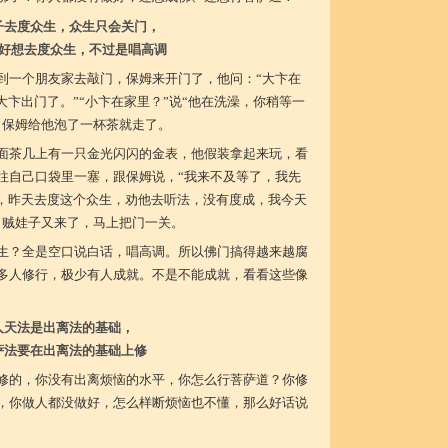
子去度众生，众生只会关门，
好想去度众生，不过是唱高调
到一个朋友家去敲门，保姆来开门了，他问：“大卞在
大卞出门了。”“小卞在家里？”说“他在洗澡，你稍等一
，保姆给他泡了一杯茶就走了。
面茶几上有一只金光闪闪的金表，他假装拿起来玩，看
往自己口袋里一塞，跟保姆说，“我来不及等了，我先
呀，昨天去度这个众生，劝他去听法，没有度成，我今天
，贼娃子又来了，马上把门一关。
生？全是空口说白话，唱高调。所以佛门搞得越来越腐
多人修行，极少有人成就。不是不能成就，看看这些像
人天法是出离法的基础，
萨法要在出离法的基础上修
修的，你没有出离烦恼的水平，你怎么行菩萨道？你修
，你做人都没做好，怎么样断烦恼也不懂，那么好话说