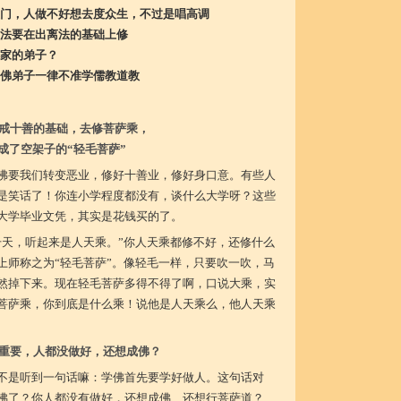
门，人做不好想去度众生，不过是唱高调
法要在出离法的基础上修
家的弟子？
佛弟子一律不准学儒教道教
戒十善的基础，去修菩萨乘，
成了空架子的“轻毛菩萨”
佛要我们转变恶业，修好十善业，修好身口意。有些人
是笑话了！你连小学程度都没有，谈什么大学呀？这些
大学毕业文凭，其实是花钱买的了。
升天，听起来是人天乘。”你人天乘都修不好，还修什么
上师称之为“轻毛菩萨”。像轻毛一样，只要吹一吹，马
然掉下来。现在轻毛菩萨多得不得了啊，口说大乘，实
菩萨乘，你到底是什么乘！说他是人天乘么，他人天乘
重要，人都没做好，还想成佛？
不是听到一句话嘛：学佛首先要学好做人。这句话对
佛了？你人都没有做好，还想成佛、还想行菩萨道？