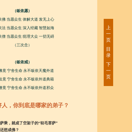
（皈依愿）
依佛 当愿众生 体解大道 发无上心
上
依法 当愿众生 深入经藏 智慧如海
一
依僧 当愿众生 统理大众 一切无碍
页
（三次念）
目
录
（皈依戒）
下
一
佛竟 宁舍生命 永不皈依天魔外道
页
法竟 宁舍生命 永不皈依外道典籍
僧竟 宁舍生命 永不皈依外道邪众
好人，你到底是哪家的弟子？
萨乘，就成了空架子的“轻毛菩萨”
还想成佛？