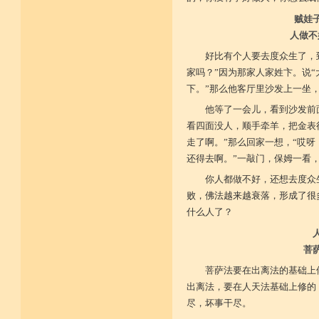
贼娃
人做不
好比有个人要去度众生了，
家吗？”因为那家人家姓卞。说“
下。”那么他客厅里沙发上一坐
他等了一会儿，看到沙发前
看四面没人，顺手牵羊，把金表
走了啊。”那么回家一想，“哎
还得去啊。”一敲门，保姆一看
你人都做不好，还想去度众
败，佛法越来越衰落，形成了很
什么人了？
菩
菩萨法要在出离法的基础上
出离法，要在人天法基础上修的
尽，坏事干尽。