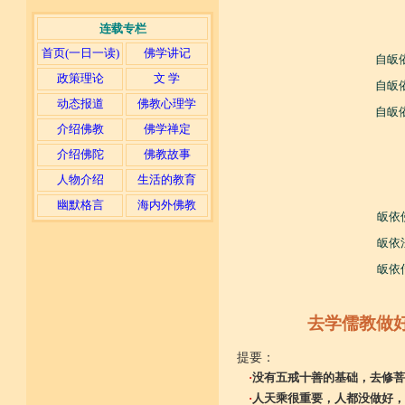
连载专栏
首页(一日一读)
佛学讲记
自皈
政策理论
文 学
自皈
动态报道
佛教心理学
自皈
介绍佛教
佛学禅定
介绍佛陀
佛教故事
人物介绍
生活的教育
幽默格言
海内外佛教
皈依
皈依
皈依
去学儒教做
提要：
·
没有五戒十善的基础，去修菩
·
人天乘很重要，人都没做好，