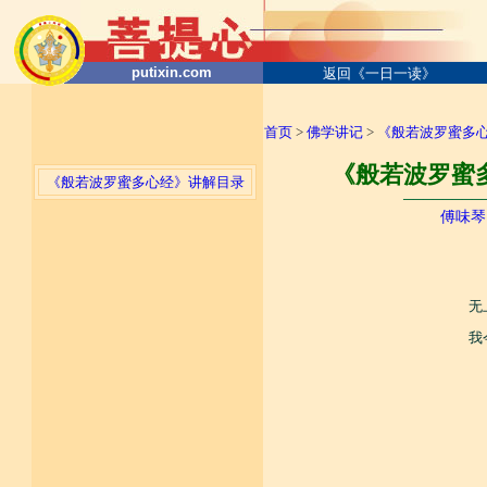
putixin.com
返回《一日一读》
首页
>
佛学讲记
>
《般若波罗蜜多
《般若波罗蜜多
《般若波罗蜜多心经》讲解目录
────────
傅味琴
无
我