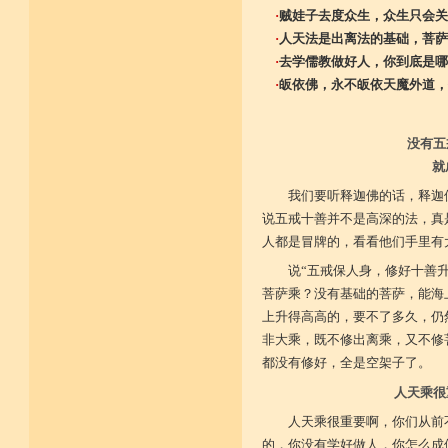
·
贼娃子去度众生，众生只会关
·
人天法是出离法的基础，菩萨
·
去学儒教做好人，你到底是哪
·
皈依佛，永不皈依天魔外道，
没有五
就
我们要听释迦佛的话，释迦
说五戒十善并不是高深的法，真
人都是冒牌的，看看他们手里有
说“五戒保人身，修好十善
菩萨乘？没有基础的菩萨，能海
上升得高高的，要不了多久，仍
非大乘，既不修出离乘，又不修
都没有修好，全是空架子了。
人天乘很
人天乘很重要啊，你们从前
的，你没有学好做人，你怎么成