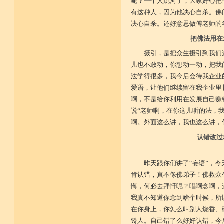
呢？一个人跳河了，大家好心把
有这种人，因为他决心自杀。佛
决心自杀。还好意思做傅老师的
把佛法用在
摄引，是把众生摄引到我们
儿也不敢动，你想动一动，把我
法学得很多，我今后会待我企业
爱语，让他们继续留在我企业里
啊，不是给你利用在发展自己赚
说“老师啊，在你这儿听的法，
啊。外面这么讲，我也这么讲，
认错改过
昨天跟你们讲了“妄语”，今
肯认错，真不像佛弟子！佛救众
悔，何必去拜忏呢？唱啊念啊，
我真不知道你念到啥个时候，所
在你身上，你怎么叫别人烧香、
铃人。自己错了么好好认错，今