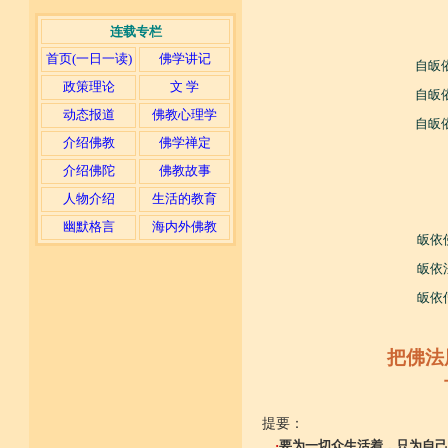
连载专栏
首页(一日一读)
佛学讲记
自皈
政策理论
文 学
自皈
动态报道
佛教心理学
自皈
介绍佛教
佛学禅定
介绍佛陀
佛教故事
人物介绍
生活的教育
幽默格言
海内外佛教
皈依
皈依
皈依
把佛法
提要：
·
要为一切众生活着，只为自己