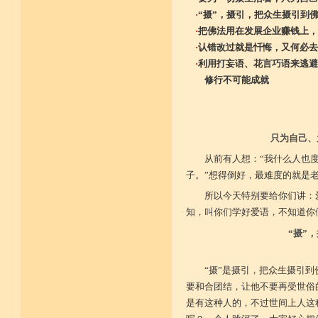
·
“摄”，摄引，把众生摄引到
·
把佛法用在发展企业赚钱上，
·
认错改过就是忏悔，又何必去
·
利用打妄语、花言巧语来逃避
修行不可能成就
只为自己、
从前有人想：“我什么人也
子。”想得倒好，最难度的就是
所以今天特别要给你们讲：
知，叫你们学好爱语，不知道你
“摄”
“摄”是摄引，把众生摄引
要和合团结，让他不要再受世俗
是有这种人的，不过世间上人这