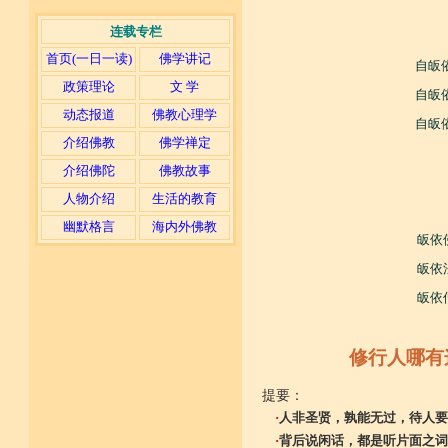
连载专栏
首页(一日一读)
佛学讲记
自皈
政策理论
文 学
自皈
动态报道
佛教心理学
自皈
介绍佛教
佛学禅定
介绍佛陀
佛教故事
人物介绍
生活的教育
幽默格言
海内外佛教
皈依
皈依
皈依
修行人哪有
提要：
·
人非圣贤，孰能无过，待人要
·
背后说闲话，都是听片面之词