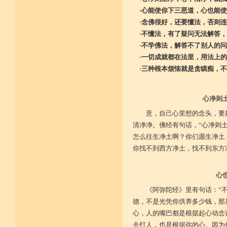
·
心能使你下三恶道，心也能使
·
念佛很好，还要懂法，否则连
·
不懂法，有了疑问无法解答，
·
不学佛法，解答不了别人的问
·
一切成就都在法里，用法上的
·
三种根本烦恼就是贪瞋痴，不
心净则
意，自己心里想的念头，要
清净净。佛经有句话，“心净则
怎么往生净土啊？你们愿生净土
你找不到西方净土，找不到东方
心
《阿弥陀经》里有句话：“
德，不是光凭你供养多少钱，那
心，人的嘴巴都是根据起心动念
去打人，也是根据你的心。因为