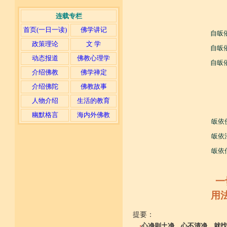
连载专栏
首页(一日一读)
佛学讲记
自皈
政策理论
文 学
自皈
动态报道
佛教心理学
自皈
介绍佛教
佛学禅定
介绍佛陀
佛教故事
人物介绍
生活的教育
幽默格言
海内外佛教
皈依
皈依
皈依
一
用
提要：
·
心净则土净，心不清净，就找