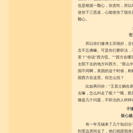
也是根据一颗心，你贪吃，所以
使你下三恶道，心能使你了脱生
颗心。
否
所以你们修净土宗很好，念
念不忘佛嘛。可是你们要听法，
里？”你说“西方哎。”“西方在
太阳下去的地方叫西方。”那么
国不同啊，美国的这个时候，刚
国西方在这里。你怎么找？
比如再问你：“王居士躺在
去嘛，怎么叫走了呢？”“哦，那
微提几个问题，不听法的人样样
不
疑心越
有一年无锡来了几个知识分
到里边房间去了，他们就跟我身