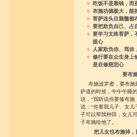
吃饭不是靠钱，而
布施功德极大，能
菩萨连头目脑髓都
要把欺负自己、占
要学习文殊菩萨，
提心
人家欺负你、骂你
修行要在众生身上
是在修慈悲心
要布
布施波罗蜜，要布施
萨道的时候，中午午睡
说，“我听说你要修布施
说：“你要我儿子、女儿
子可以帮我种田，女儿可
子布施给他了。
把儿女也布施掉，