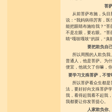
菩
从前菩萨布施，头目
说：“我妈病得厉害，医
能把眼睛布施给我？”菩
不是左眼，要右眼。”菩
睛“嘎吱嘎吱”的踩，“
要把欺负自
所以周围的人欺负我
普通人，他是菩萨。为
便宜，他就欠了你嘛，
要学习文殊菩萨，不管
所以菩萨看众生都是
法，要好好向文殊菩萨
我，看得起我看不起我
我都要让你发菩提心。
人家欺负你