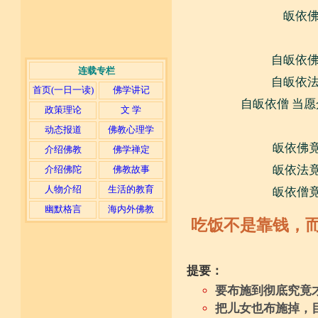
皈依佛
自皈依佛
连载专栏
自皈依法
首页(一日一读)
佛学讲记
自皈依僧 当愿
政策理论
文 学
动态报道
佛教心理学
皈依佛竟
介绍佛教
佛学禅定
皈依法竟
介绍佛陀
佛教故事
人物介绍
生活的教育
皈依僧竟
幽默格言
海内外佛教
吃饭不是靠钱，
提要：
要布施到彻底究竟
把儿女也布施掉，