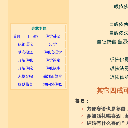
皈依佛
自皈依佛
连载专栏
自皈依法
首页(一日一读)
佛学讲记
自皈依僧 当愿
政策理论
文 学
动态报道
佛教心理学
皈依佛竟
介绍佛教
佛学禅定
皈依法竟
介绍佛陀
佛教故事
人物介绍
生活的教育
皈依僧竟
幽默格言
海内外佛教
其它四戒
提要：
方便妄语也是妄语
参加婚礼喝喜酒，
结婚有什么喜的？