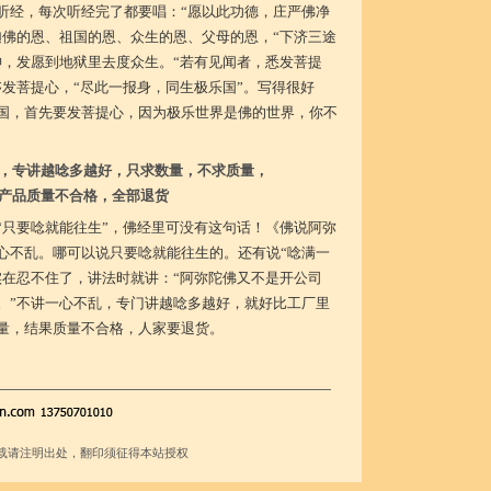
听经，每次听经完了都要唱：“愿以此功德，庄严佛净
迦佛的恩、祖国的恩、众生的恩、父母的恩，“下济三途
神，发愿到地狱里去度众生。“若有见闻者，悉发菩提
够发菩提心，“尽此一报身，同生极乐国”。写得很好
国，首先要发菩提心，因为极乐世界是佛的世界，你不
，专讲越唸多越好，只求数量，不求质量，
产品质量不合格，全部退货
“只要唸就能往生”，佛经里可没有这句话！《佛说阿弥
心不乱。哪可以说只要唸就能往生的。还有说“唸满一
实在忍不住了，讲法时就讲：“阿弥陀佛又不是开公司
。”不讲一心不乱，专门讲越唸多越好，就好比工厂里
量，结果质量不合格，人家要退货。
载请注明出处，翻印须征得本站授权