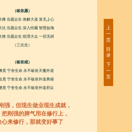
（皈依愿）
依佛 当愿众生 体解大道 发无上心
上
依法 当愿众生 深入经藏 智慧如海
一
依僧 当愿众生 统理大众 一切无碍
页
（三次念）
目
录
（皈依戒）
下
一
佛竟 宁舍生命 永不皈依天魔外道
页
法竟 宁舍生命 永不皈依外道典籍
僧竟 宁舍生命 永不皈依外道邪众
刚强，但现生做业现生成就，
，把刚强的脾气用在修行上，
决心来修行，那就变好事了