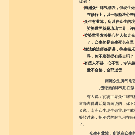
提要：
·
南洲众生脾气刚强，但现生做
在修行上，以一颗坚决心来修
·
众生有业障，所以在众生的境
娑婆世界就是琉璃世界，许多
·
娑婆世界发菩提心的人都走光
了，众生仍是在生死长夜里
·
懂法的法师都是讲，往生极乐
界，你不发菩提心能去吗？
·
有些人不讲一心不乱，专讲越
量不合格，全部退货
南洲众生脾气刚
把刚强的脾气用在修
有人说：娑婆世界众生脾气
道释迦佛讲话是两面说的，你不
又说：南洲众生现生做业现生成
够转过来，把刚强的脾气用在修
了。
众生有业障，所以在众生