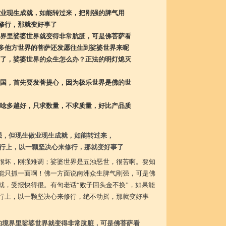
业现生成就，如能转过来，把刚强的脾气用
行，那就变好事了
界里娑婆世界就变得非常肮脏，可是佛菩萨看
他方世界的菩萨还发愿往生到娑婆世界来呢
了，娑婆世界的众生怎么办？正法的明灯熄灭
国，首先要发菩提心，因为极乐世界是佛的世
唸多越好，只求数量，不求质量，好比产品质
强，但现生做业现生成就，如能转过来，
行上，以一颗坚决心来修行，那就变好事了
很坏，刚强难调；娑婆世界是五浊恶世，很苦啊。要知
能只抓一面啊！佛一方面说南洲众生脾气刚强，可是佛
就，受报快得很。有句老话“败子回头金不换”，如果能
行上，以一颗坚决心来修行，绝不动摇，那就变好事
的境界里娑婆世界就变得非常肮脏，可是佛菩萨看