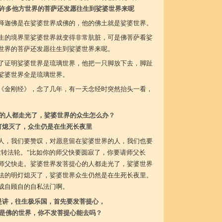
许多他方世界的菩萨还发愿往生到娑婆世界来呢
释迦佛是在娑婆世界成佛的，他的佛土就是娑婆世界。
生的境界里娑婆世界就变得非常肮脏，可是佛菩萨看娑
世界的菩萨还发愿往生到娑婆世界来呢。
了证明娑婆世界是琉璃世界，他把一只脚放下去，脚趾
娑婆世界全是琉璃世界。
《金刚经》，念了几年，有一天念经时突然抬头一看，
的人都走光了，娑婆世界的众生怎么办？
灯熄灭了，众生仍是在生死长夜里
人，我们要赞叹，对愿意留在娑婆世界的人，我们也要
世转法轮。”比如你的师父快要圆寂了，你要请师父长
师父快走。娑婆世界发菩提心的人都走光了，娑婆世界
法的明灯熄灭了，娑婆世界众生仍然是在生死长夜里。
成自顾自的自私法门啊。
是讲，往生极乐国，首先要发菩提心，
是佛的世界，你不发菩提心能去吗？