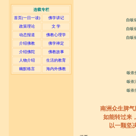
连载专栏
首页(一日一读)
佛学讲记
自皈
政策理论
文 学
自皈
动态报道
佛教心理学
自皈
介绍佛教
佛学禅定
介绍佛陀
佛教故事
人物介绍
生活的教育
幽默格言
海内外佛教
皈依
皈依
皈依
南洲众生脾气
如能转过来
以一颗坚