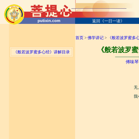
putixin.com
返回《一日一读》
首页
>
佛学讲记
>
《般若波罗蜜多
《般若波罗蜜
《般若波罗蜜多心经》讲解目录
────────
傅味琴
无
我