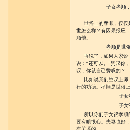
子女孝顺
世俗上的孝顺，仅仅
世怎么样？有因果报应
顺他。
孝顺是世
再说了，如果人家说
说：“还可以。”赞叹你
叹，你就自己赞叹的？
比如说我们赞叹上师
行的功德。孝顺是世俗
子女
子女
所以你们子女很孝顺
要有瞋恨心。夫妻也好
有关系的。