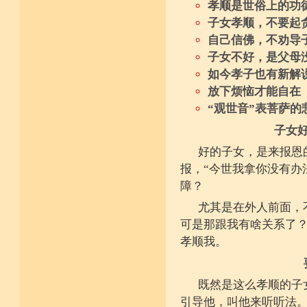
孝顺是世俗上的功
子女孝顺，不要起
自己信佛，不劝导
子女不好，是父母
如今孝子也有新解
放下烦恼才能自在
“观世音”表菩萨的
子女
好的子女，是来报恩
报，“今世我拿你没有办
障？
尤其是在外人前面，
可是那跟我有啥关系了
孝顺我。
既然是这么孝顺的子
引导他，叫他来听听法。