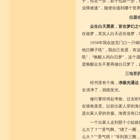
子，你走一步，影子也跟一步，
业障难逃”，随便你逃到哪个世
但愿
众生白天黑夜，皆在梦幻之
在做梦，其实人白天还在做梦，
1958年我在故宫门口一只
他日狮子吼”，我自己发愿，有
吼”，“唤醒人间白日梦”，这
是唤醒众生不要再做白日梦了，
三地菩
经书里有个偈，
净极光通达
全清净了，就能发光。
修行要经得起考验。过去听
在墙角落里。以前出家人穿的海
是出家人穿的衣服。海青没有口
一个出家人走到那个小姑娘
么大了？”“受气啊。”绕了一圈
么大？”“受气呗！”等到第三圈