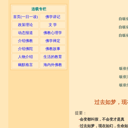
连载专栏
首页(一日一读)
佛学讲记
自皈
政策理论
文 学
自皈
动态报道
佛教心理学
自皈
介绍佛教
佛学禅定
介绍佛陀
佛教故事
人物介绍
生活的教育
幽默格言
海内外佛教
皈依
皈依
皈依
过去如梦，现
提要：
·
会变都叫假，不会变才是真
·
过去如梦，现在如幻，生命如