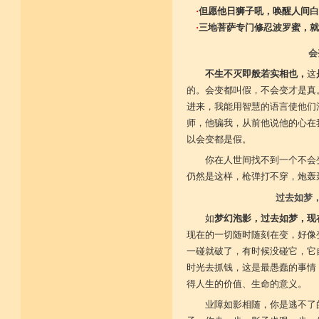
·
但愿他日狮子吼，唤醒人间白
·
三地菩萨专门修忍波罗蜜，就
会
不生不灭即般若实相也，
这
的。会变都叫假，不会变才是真
进来，我能用智慧的语言使他们
师，他骗我，从前他说他的心在
以会变都是假。
你在人世间找不到一个不会
仍然是这样，枪弹打不穿，炮轰
过去如梦
如
梦幻泡影，过去如梦，现
现在的一切随时随刻在变，好像
一碰就破了，有时候没碰它，它
时光去抓钱，这是最愚蠢的事情
得人生的价值、生命的意义。
业障如影相随，你是逃不了