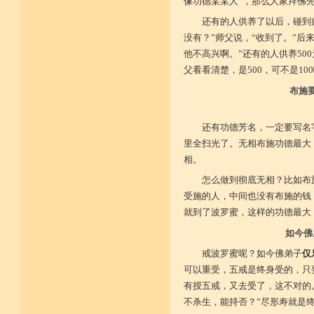
像功德某某人”，那么人家拜佛
还有的人供养了以后，碰到
没有？”师父说，“收到了。”后
他不高兴啊。”还有的人供养50
父看看清楚，是500，可不是1
布施
还有功德芳名，一定要写名
里全扫光了。无相布施功德最大
相。
怎么做到彻底无相？比如布
受施的人，中间也没有布施的钱
就到了波罗蜜，这样的功德最大
如今佛
戒波罗蜜呢？如今佛弟子
仅
可以重受，五戒是终身受的，只
有授五戒，又去受了，这不对的
不杀生，能持否？”尽形寿就是