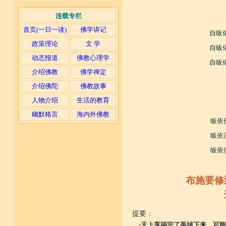
连载专栏
首页(一日一读)
佛学讲记
自皈
政策理论
文 学
自皈
动态报道
佛教心理学
自皈
介绍佛教
佛学禅定
介绍佛陀
佛教故事
人物介绍
生活的教育
幽默格言
海内外佛教
皈依
皈依
皈依
布施要修
提要：
·
天上享福完了再掉下来，可能