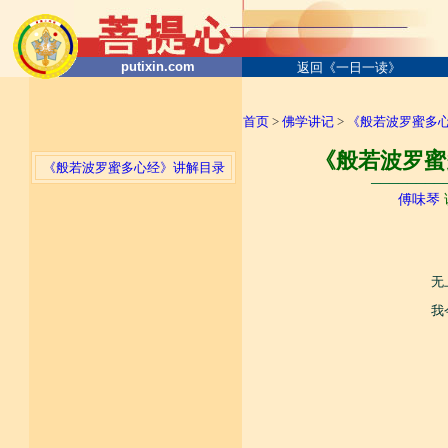
putixin.com
返回《一日一读》
首页
>
佛学讲记
>
《般若波罗蜜多
《般若波罗蜜
《般若波罗蜜多心经》讲解目录
────────
傅味琴
无
我