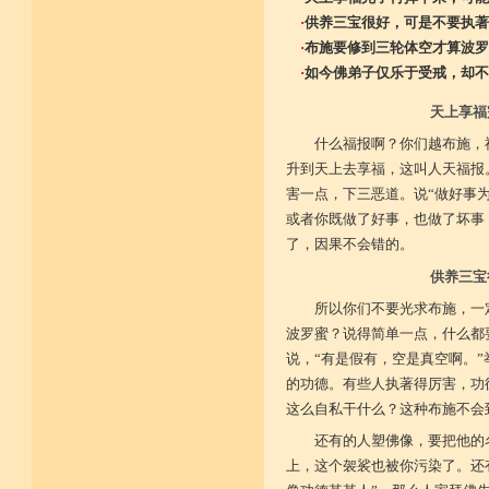
·
供养三宝很好，可是不要执著
·
布施要修到三轮体空才算波罗
·
如今佛弟子仅乐于受戒，却不
天上享福
什么福报啊？你们越布施，
升到天上去享福，这叫人天福报
害一点，下三恶道。说“做好事
或者你既做了好事，也做了坏事
了，因果不会错的。
供养三宝
所以你们不要光求布施，一
波罗蜜？说得简单一点，什么都
说，“有是假有，空是真空啊。
的功德。有些人执著得厉害，功
这么自私干什么？这种布施不会
还有的人塑佛像，要把他的
上，这个袈裟也被你污染了。还