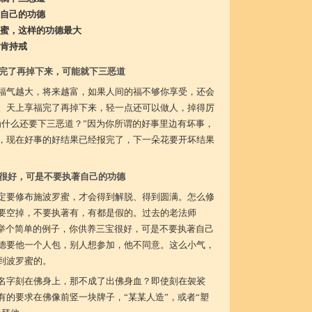
自己的功德
蜜，这样的功德最大
肯持戒
完了再掉下来，可能就下三恶道
福气越大，将来越富，如果人间的福不够你享受，还会
。天上享福完了再掉下来，轻一点还可以做人，掉得厉
为什么还要下三恶道？”因为你所谓的好事里边有坏事，
，现在好事的好结果已经报完了，下一朵花要开坏结果
很好，可是不要执著自己的功德
定要修布施波罗蜜，才会得到解脱、得到圆满。怎么修
要空掉，不要执著有，有都是假的。过去的老法师
”举个简单的例子，你供养三宝很好，可是不要执著自己
德要他一个人包，别人想参加，他不同意。这么小气，
到波罗蜜的。
名字刻在佛身上，那不成了出佛身血？即使刻在袈裟
有的要求在佛像前竖一块牌子，“某某人造”，或者“塑