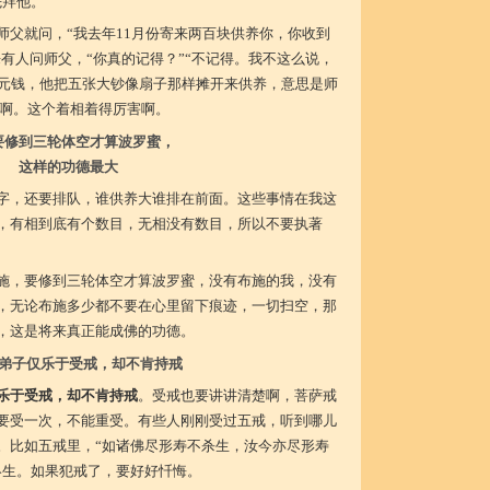
先拜他。
师父就问，“我去年11月份寄来两百块供养你，你收到
来有人问师父，“你真的记得？”“不记得。我不这么说，
0元钱，他把五张大钞像扇子那样摊开来供养，意思是师
00啊。这个着相着得厉害啊。
要修到三轮体空才算波罗蜜，
这样的功德最大
字，还要排队，谁供养大谁排在前面。这些事情在我这
，有相到底有个数目，无相没有数目，所以不要执著
施，要修到三轮体空才算波罗蜜，没有布施的我，没有
，无论布施多少都不要在心里留下痕迹，一切扫空，那
，这是将来真正能成佛的功德。
弟子仅乐于受戒，却不肯持戒
乐于受戒，却不肯持戒
。受戒也要讲讲清楚啊，菩萨戒
要受一次，不能重受。有些人刚刚受过五戒，听到哪儿
。比如五戒里，“如诸佛尽形寿不杀生，汝今亦尽形寿
终生。如果犯戒了，要好好忏悔。