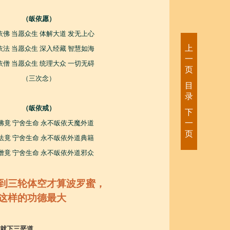
（皈依愿）
依佛 当愿众生 体解大道 发无上心
上
依法 当愿众生 深入经藏 智慧如海
一
依僧 当愿众生 统理大众 一切无碍
页
（三次念）
目
录
（皈依戒）
下
一
佛竟 宁舍生命 永不皈依天魔外道
页
法竟 宁舍生命 永不皈依外道典籍
僧竟 宁舍生命 永不皈依外道邪众
到三轮体空才算波罗蜜，
这样的功德最大
就下三恶道