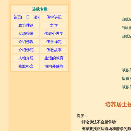
连载专栏
首页(一日一读)
佛学讲记
自皈
政策理论
文 学
自皈
动态报道
佛教心理学
自皈
介绍佛教
佛学禅定
介绍佛陀
佛教故事
人物介绍
生活的教育
幽默格言
海内外佛教
皈依
皈依
皈依
培养居士
提要：
·
讨论佛法不会起争吵
·
出家要找正法道场和清净的师