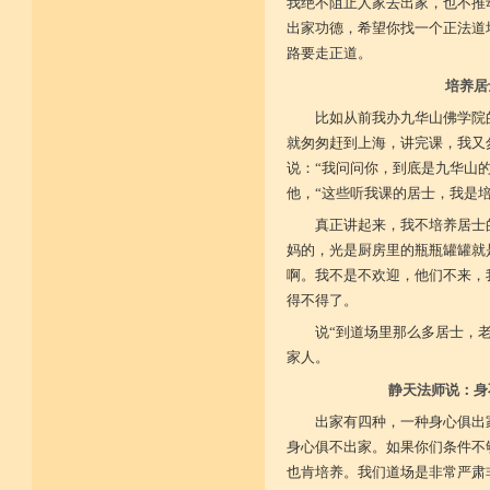
我绝不阻止人家去出家，也不推
出家功德，希望你找一个正法道
路要走正道。
培养居
比如从前我办九华山佛学院
就匆匆赶到上海，讲完课，我又
说：“我问问你，到底是九华山
他，“这些听我课的居士，我是
真正讲起来，我不培养居士
妈的，光是厨房里的瓶瓶罐罐就
啊。我不是不欢迎，他们不来，
得不得了。
说“到道场里那么多居士，
家人。
静天法师说：身
出家有四种，一种身心俱出
身心俱不出家。如果你们条件不
也肯培养。我们道场是非常严肃