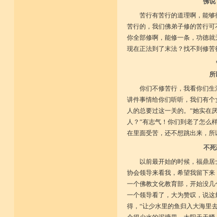
佛说
苦行有苦行的道理啊，能够
苦行的，我们佛弟子修的苦行可
你全部修啊，能修一条，功德就
现在正法到了末法？找不到修苦
所
你们不修苦行，我看你们生
讲件事情给你们听听，我们有个
人的总要过这一关的。”她实在
人？”有志气！你们到老了怎么
在里面受苦，还不想跳出来，所
不死
以前最开始的时候，福鼎居
协会领导来看我，希望我留下来
一个佛教文化教育部，开始没几
一个领导看了，大为赞叹，说这
得，“让少水里的鱼归入大海里