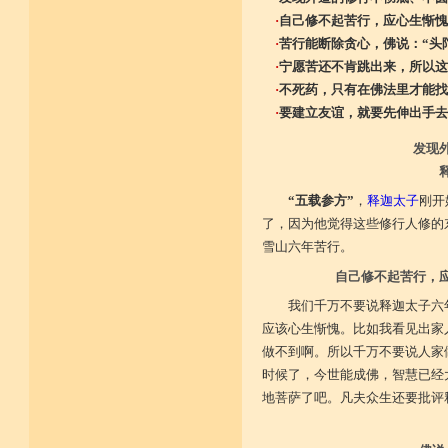
·
自己修不起苦行，应心生惭愧
·
苦行能断除贪心，佛说：“头
·
宁愿苦还不肯跳出来，所以这
·
不死药，只有在佛法里才能找
·
要建立友谊，就要先伸出手去
发现
“五载参方”
，
释迦太子
刚开
了，因为他觉得这些修行人修的
雪山六年苦行。
自己修不起苦行，
我们千万不要说释迦太子六
应该心生惭愧。比如我看见出家
做不到啊。所以千万不要说人家
时候了，今世能成佛，智慧已经
地菩萨了吧。凡夫众生还要批评