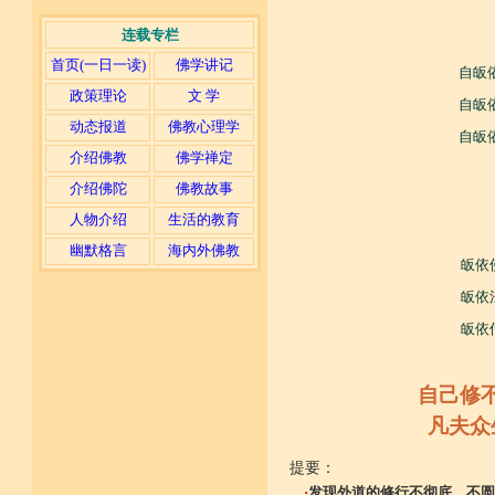
连载专栏
首页(一日一读)
佛学讲记
自皈
政策理论
文 学
自皈
动态报道
佛教心理学
自皈
介绍佛教
佛学禅定
介绍佛陀
佛教故事
人物介绍
生活的教育
幽默格言
海内外佛教
皈依
皈依
皈依
自己修
凡夫众
提要：
·
发现外道的修行不彻底、不圆