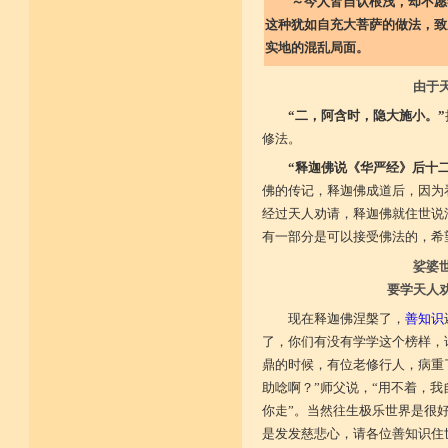
～今人皆自认根浅，却不愿学
这种犹如自充大菩萨的做法，致
实地的混乱局面。
由于
“二，阿含时，隐大施小。”
修法。
“释迦佛说《华严经》后十
佛的传记，释迦佛成道后，因为
经过天人劝请，释迦佛就住世说
有一部分是可以接受佛法的，希
娑婆
要学天人
现在释迦佛涅槃了，
善知识
了，你们有没有学学这个榜样，
鼎的时候，有位老修行人，病重
助唸啊？”师父说，“用不着，我
你走”。当然往生极乐世界是很
是发发慈悲心，请各位善知识住