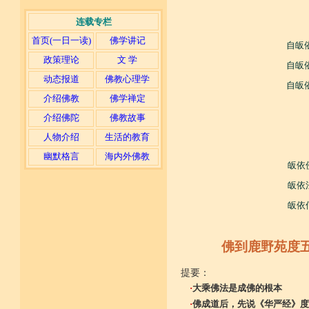
连载专栏
首页(一日一读)
佛学讲记
自皈
政策理论
文 学
自皈
动态报道
佛教心理学
自皈
介绍佛教
佛学禅定
介绍佛陀
佛教故事
人物介绍
生活的教育
幽默格言
海内外佛教
皈依
皈依
皈依
佛到鹿野苑度
提要：
·
大乘佛法是成佛的根本
·
佛成道后，先说《华严经》度