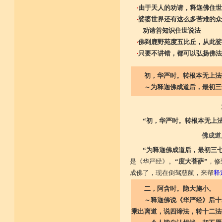
·
由于天人的劝请，释迦佛住世
·
娑婆世界还有这么多苦难的众
劝请善知识住世说法
·
佛到鹿野苑度五比丘，从此娑
·
只要不讲错，都可以弘扬佛法
初，华严时。转根本无上法
～为释迦佛成道后，最初三七
“初，华严时。转根本无上法
佛成道
“为释迦佛成道后，最初三
是《华严经》。
“度大菩萨”
，修
成佛了，现在倒驾慈航，来帮
释
二，阿含时。隐大施小。
～释迦佛说《华严经》后十二
乘出离道，说四谛法，转十二法