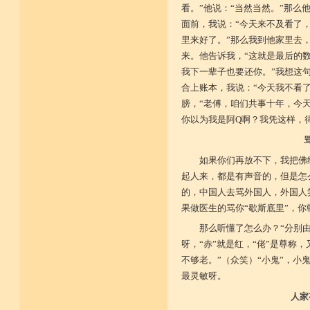
看。”他说：“当然当然。”那
面前，我说：“今天来不及看了
里来好了。”那么我到他家里去
来。他告诉我，“这就是最后的
我下一辈子也要还你。”我想这
合上账本，我说：“今天我不看
膀，“老傅，咱们共事十年，今
你以为我是阿Q啊？我凭这样，
如果你们再放不下，我把佛
起人来，都是有声音的，但是怎
的，中国人去骂外国人，外国人
果做医生的骂你“歇斯底里”，你
那么听懂了怎么办？“分别由
呀，“赤”就是红，“佬”是尊称
不够老。”（众笑）“小鬼”，小
最灵敏呀。
人家