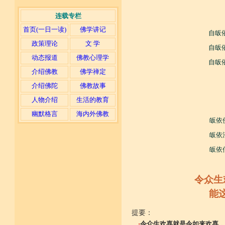
连载专栏
首页(一日一读)
佛学讲记
自皈
政策理论
文 学
自皈
动态报道
佛教心理学
自皈
介绍佛教
佛学禅定
介绍佛陀
佛教故事
人物介绍
生活的教育
幽默格言
海内外佛教
皈依
皈依
皈依
令众生
能
提要：
·
令众生欢喜就是令如来欢喜，