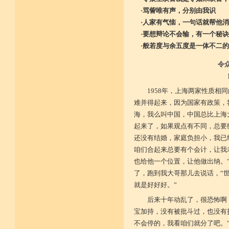
·
骂訾唯有声，分别由我识
·
人家有气恼，一句话就帮他消
·
要想辩论不会输，有一个秘诀
·
般若度与余五度是一体不二的
令
1958年，上海两家性质
难并得起来，因为国家有政策，
海，我么叫中国，中国总比上海大
起来了，如果观点有不同，总要统
还没有结婚，家庭负担小，我已
咱们合起来总要有个会计，让我老
也给他一个位置，让他做出纳。
了，跑到我大哥那儿去说话，“
就是好好好。”
后来十年动乱了，很恐怖啊
宝加持，没有被批斗过，也没有
不会停的，我看咱们就分了吧。