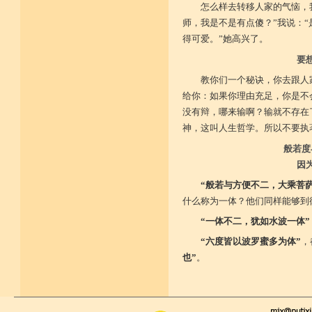
怎么样去转移人家的气恼，
师，我是不是有点傻？”我说：“
得可爱。”她高兴了。
要
教你们一个秘诀，你去跟人
给你：如果你理由充足，你是不
没有辩，哪来输啊？输就不存在
神，这叫人生哲学。所以不要执
般若度
因
“般若与方便不二，大乘菩
什么称为一体？他们同样能够到
“一体不二，犹如水波一体”
“六度皆以波罗蜜多为体”
，
也”
。