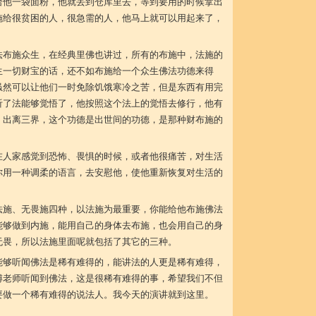
给他一袋面粉，他就丢到仓库里去，等到要用的时候拿出
施给很贫困的人，很急需的人，他马上就可以用起来了，
法布施众生，在经典里佛也讲过，所有的布施中，法施的
生一切财宝的话，还不如布施给一个众生佛法功德来得
虽然可以让他们一时免除饥饿寒冷之苦，但是东西有用完
听了法能够觉悟了，他按照这个法上的觉悟去修行，他有
，出离三界，这个功德是出世间的功德，是那种财布施的
在人家感觉到恐怖、畏惧的时候，或者他很痛苦，对生活
你用一种调柔的语言，去安慰他，使他重新恢复对生活的
法施、无畏施四种，以法施为最重要，你能给他布施佛法
能够做到内施，能用自己的身体去布施，也会用自己的身
无畏，所以法施里面呢就包括了其它的三种。
能够听闻佛法是稀有难得的，能讲法的人更是稀有难得，
傅老师听闻到佛法，这是很稀有难得的事，希望我们不但
要做一个稀有难得的说法人。我今天的演讲就到这里。