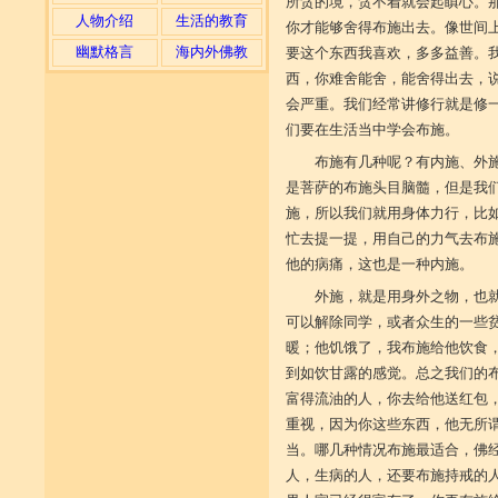
所贪的境，贪不着就会起瞋心。
人物介绍
生活的教育
你才能够舍得布施出去。像世间
幽默格言
海内外佛教
要这个东西我喜欢，多多益善。
西，你难舍能舍，能舍得出去，
会严重。我们经常讲修行就是修
们要在生活当中学会布施。
布施有几种呢？有内施、外
是菩萨的布施头目脑髓，但是我
施，所以我们就用身体力行，比
忙去提一提，用自己的力气去布
他的病痛，这也是一种内施。
外施，就是用身外之物，也
可以解除同学，或者众生的一些
暖；他饥饿了，我布施给他饮食
到如饮甘露的感觉。总之我们的
富得流油的人，你去给他送红包
重视，因为你这些东西，他无所
当。哪几种情况布施最适合，佛
人，生病的人，还要布施持戒的