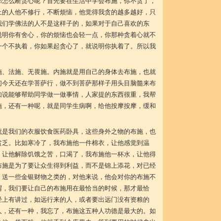
那怎么断贪心呢？首先要在生活中学会布施，你不贪了，
上的人他不修行，不断烦恼，他觉得我贪的越多越好，只
我们学佛法的人不是这样子的，如果对于自己喜欢的东
说明你有舍心，你的烦恼也会轻一点，你那种贪着心就不
一个不执着，你如果起贪心了，就说明你执着了。所以我
施、法施、无畏施。内施就是用自己的身体去布施，也就
们今天还在学菩萨行，做不到菩萨那样子用头目脑髓来布
如说能够帮助同学做一做事情，人家提的东西很重，我帮
施，还有一种呢，就是同学生病啊，给他按摩按摩，缓和
就是我们的衣服饮食医药卧具，这些身外之物的布施，也
贫乏。比如寒冷了，我布施他一件棉衣，让他感觉到温
，让他解除饥饿之苦，口渴了，我布施他一杯水，让他得
布施是为了要让众生得到利益，而不是锦上添花，对已经
，送一些金银财物之类的，对他来说，他会对你的布施不
谓，我们要让自己的布施用在最恰当的时候，那才最恰
经上有讲过，如远行来的人，或者要出远门没有资粮的
人，还有一种，我忘了，布施这五种人功德是最大的。如