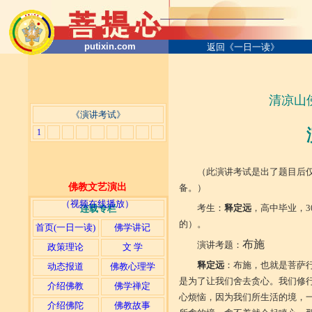
putixin.com
返回《一日一读》
清凉山佛
《演讲考试》
1
（此演讲考试是出了题目后
佛教文艺演出
备。）
（视频在线播放）
考生：
释定远
，高中毕业，
连载专栏
的）。
首页(一日一读)
佛学讲记
布施
演讲考题：
政策理论
文 学
释定远
：布施，也就是菩萨
动态报道
佛教心理学
是为了让我们舍去贪心。我们修
介绍佛教
佛学禅定
心烦恼，因为我们所生活的境，
介绍佛陀
佛教故事