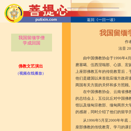
putixin.com
返回《一日一读》
我国留缅
我国留缅学僧
作
学成回国
法音 2
由中国佛教协会于1996年4
磨塞噶、伍西涅嗡那、心源、宏
佛教文艺演出
上座部佛教五年的传统教育后，于
（视频在线播放）
他们是建国以来首批应缅方政府
两国有关方面的关怀和多方照顾
在中国佛教协会、云南省佛
的总结会上，五位比丘对中国佛
馆以及缅甸宗教部、缅甸两所大
的感谢，同时介绍了他们的留学
从1996年5月至2000年
座部佛教的传统教育。学习的课