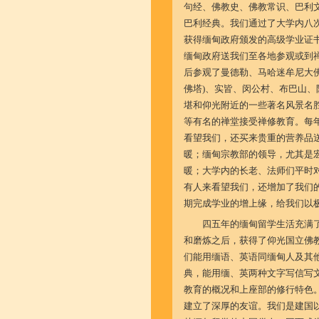
句经、佛教史、佛教常识、巴利
巴利经典。我们通过了大学内八次考
获得缅甸政府颁发的高级学业证书(Ad
缅甸政府送我们至各地参观或到
后参观了曼德勒、马哈迷牟尼大
佛塔)、实皆、闵公村、布巴山、
堪和仰光附近的一些著名风景名
等有名的禅堂接受禅修教育。每
看望我们，还买来贵重的营养品
暖；缅甸宗教部的领导，尤其是
暖；大学内的长老、法师们平时
有人来看望我们，还增加了我们
期完成学业的增上缘，给我们以
四五年的缅甸留学生活充满
和磨炼之后，获得了仰光国立佛
们能用缅语、英语同缅甸人及其
典，能用缅、英两种文字写信写
教育的概况和上座部的修行特色
建立了深厚的友谊。我们是建国