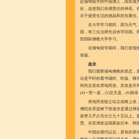
赴缅甸留学的中国僧人，因而成
征，这使我们倍感责任的神圣。
乐于接受生活的挑战和担负重任
在大学学习期间，因为天气
因，有三位法师先后休学回国。
部国际佛教大学学习。
在缅甸留学期间，我们发现
借鉴。
盘坐
我们观察缅甸佛教的形态，
论是平时的看书诵经、吃饭、聊
和尚总喜欢席地而坐。其坐姿共有八种
(4)一竖一盘，(5)交叉盘，(6)跪
席地而坐较之站立或椅上坐
佛陀在菩提树下悟道亦是通过禅
姿势几乎占百分之九十五以上。
慧。在亚洲发达国家如日本、韩
中国自唐代以后，原有的席