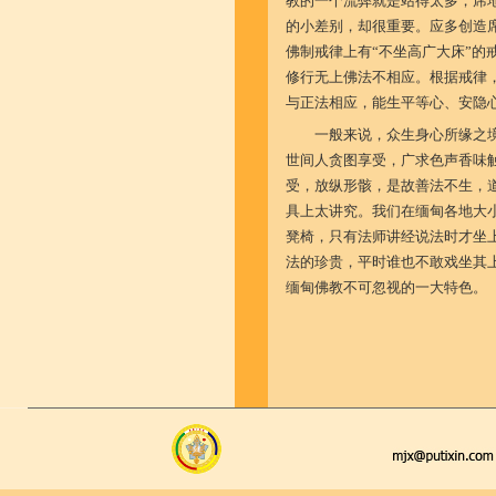
教的一个流弊就是站得太多，席
的小差别，却很重要。应多创造
佛制戒律上有“不坐高广大床”的
修行无上佛法不相应。根据戒律
与正法相应，能生平等心、安隐
一般来说，众生身心所缘之
世间人贪图享受，广求色声香味
受，放纵形骸，是故善法不生，
具上太讲究。我们在缅甸各地大
凳椅，只有法师讲经说法时才坐
法的珍贵，平时谁也不敢戏坐其
缅甸佛教不可忽视的一大特色。