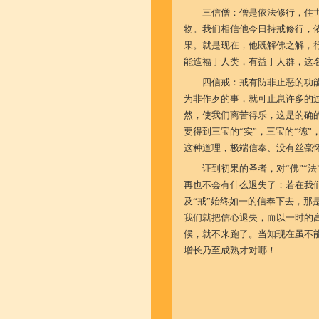
三信僧：僧是依法修行，住
物。我们相信他今日持戒修行，
果。就是现在，他既解佛之解，
能造福于人类，有益于人群，这
四信戒：戒有防非止恶的功
为非作歹的事，就可止息许多的
然，使我们离苦得乐，这是的确
要得到三宝的“实”，三宝的“德”
这种道理，极端信奉、没有丝毫
证到初果的圣者，对“佛”“法
再也不会有什么退失了；若在我们凡
及“戒”始终如一的信奉下去，那
我们就把信心退失，而以一时的
候，就不来跑了。当知现在虽不
增长乃至成熟才对哪！
（摘自《法尊法