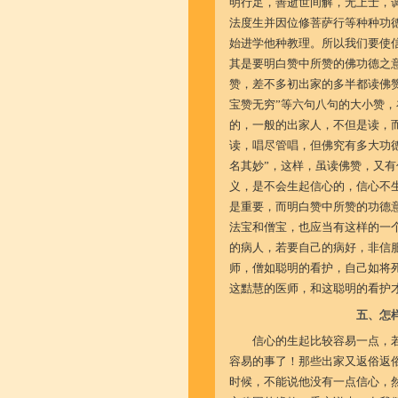
明行足，善逝世间解，无上士，
法度生并因位修菩萨行等种种功
始进学他种教理。所以我们要使
其是要明白赞中所赞的佛功德之
赞，差不多初出家的多半都读佛赞
宝赞无穷”等六句八句的大小赞
的，一般的出家人，不但是读，
读，唱尽管唱，但佛究有多大功
名其妙”，这样，虽读佛赞，又
义，是不会生起信心的，信心不
是重要，而明白赞中所赞的功德
法宝和僧宝，也应当有这样的一
的病人，若要自己的病好，非信
师，僧如聪明的看护，自己如将
这黠慧的医师，和这聪明的看护
五、怎
信心的生起比较容易一点，
容易的事了！那些出家又返俗返
时候，不能说他没有一点信心，