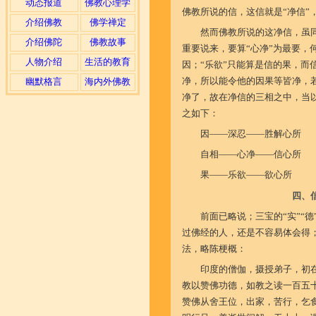
动态报道
佛教心理学
佛教所说的信，这信就是“净信”
介绍佛教
佛学禅定
然而佛教所说的这净信，虽同具
介绍佛陀
佛教故事
重要说来，要算“心净”为最要，
人物介绍
生活的教育
因；“乐欲”只能算是信的果，而
净，所以能令他的因果等皆净，
幽默格言
海内外佛教
净了，故在净信的三相之中，当以
之如下：
因
——
深忍
——
胜解心所
自相
——
心净
——
信心所
果
——
乐欲
——
欲心所
四、
前面已略说；三宝的“实”“德
过佛经的人，还是不容易体会得
法，略陈梗概：
印度的僧伽，摄授弟子，初
教以赞佛功德，如教之读一百五
赞佛从舍王位，出家，苦行，乞