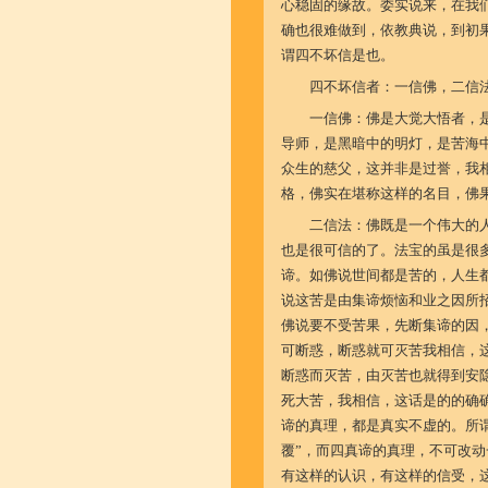
心稳固的缘故。委实说来，在我
确也很难做到，依教典说，到初
谓四不坏信是也。
四不坏信者：一信佛，二信
一信佛：佛是大觉大悟者，
导师，是黑暗中的明灯，是苦海
众生的慈父，这并非是过誉，我
格，佛实在堪称这样的名目，佛
二信法：佛既是一个伟大的
也是很可信的了。法宝的虽是很多，
谛。如佛说世间都是苦的，人生
说这苦是由集谛烦恼和业之因所
佛说要不受苦果，先断集谛的因
可断惑，断惑就可灭苦我相信，
断惑而灭苦，由灭苦也就得到安
死大苦，我相信，这话是的的确
谛的真理，都是真实不虚的。所
覆”，而四真谛的真理，不可改
有这样的认识，有这样的信受，