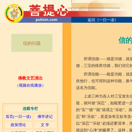
putixin.com
返回《一日一读》
信
信的问题
⊙
所谓信德
——
德是功德，就
德，三宝的殊胜功德，我们信它
所谓信能
——
能是功能，就
佛教文艺演出
依他行，也可得到这种功能，换
（视频在线播放）
这名为信能。
上述三种为吾人对三宝发生
疑，就叫做“深忍”，如能更进一
连载专栏
的“实”“德”“能”就谓之“乐欲”。
首页(一日一读)
佛学讲记
忍”和“乐欲”，若是杂有五欲等
以“深忍”“乐欲”必须还要清净
政策理论
文 学
就达到“心净”的极果了。这样，