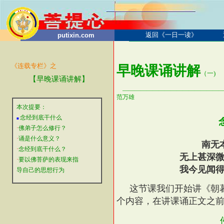
返回《一日一读》
putixin.com
《连载专栏》之
早晚课诵
讲解
（一)
【早晚课诵讲解】
————————————————
范万雄
本次提要：
念经到底干什么
■
·
佛弟子怎么修行？
·
诵是什么意义？
南无
·
念经到底干什么？
无上甚深
·
要以佛菩萨的表现来指
我今见闻
导自己的思想行为
这节课我们开始讲《朝
个内容，在讲课诵正文之