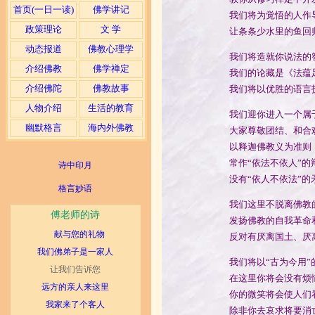
首页(一日一读)
佛学讲记
我们将为觉悟的人作导
政策理论
文 学
让条条少水里的鱼回归到
动态报道
佛教心理学
我们将造就你说法的智
介绍佛教
佛学禅定
我们的论藏是《法蕴足论》、
介绍佛陀
佛教故事
我们将以优胜的语言技巧和表
人物介绍
生活的教育
我们迎你进入一个属于清
幽默格言
海内外佛教
大家尊敬团结、和合欢喜
以释迦佛教义为准则
常作“依法不依人”的辩
诗中印月
没有“依人不依法”的矛
格言妙语
我们这里不脱离佛教的辩证
傅老师的诗
发扬佛教的自我革命和报众
献与您的礼物
反对有厌离国土、厌离众生
我们佛弟子是一家人
我们将以“古为今用”的形式
让我们告诉您
在这里你将会没有烦恼、
远方的亲人来这里
你的微笑将会使人们看到从
我家来了个客人
除非你去哀求将要消亡的痛