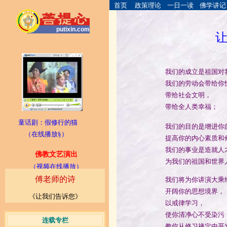
首页
政策理论
一日一读
佛学讲记
putixin.com
我们的成立是祖国对
我们的劳动会带给你快
带给社会文明，
带给全人类幸福；
童话剧：假修行的猫
我们的目的是增进你的佛
（
在线播放
§）
提高你的内心素质和修
我们的事业是造就人才
佛教文艺演出
为我们的祖国和世界人民贡献
（视频在线播放）
傅老师的诗
我们将为你讲演大乘经典和
开阔你的思想境界，
《让我们告诉您》
以戒律学习，
使你清净心不受染污
连载专栏
教你从修习禅定中开发无