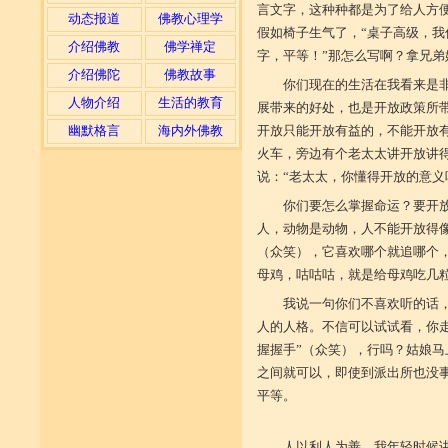
言文字，这种种都是为了给人方
动态报道
佛教心理学
假如椅子生气了，“桌子高级，
介绍佛教
佛学禅定
字，平等！”那怎么写啊？拿兄弟
介绍佛陀
佛教故事
你们现在的生活在我看来是
人物介绍
生活的教育
展带来的好处，也是开放政策所
幽默格言
海内外佛教
开放只能开放有益的，不能开放
火车，旁边有个老太太讲开放讲
说：“老太太，你懂得开放的意义
你们要怎么掌握命运？要开
人，动物是动物，人不能开放得
（众笑），它喜欢哪个就追哪个
母鸡，咕咕咕，就是给母鸡吃几
我说一句你们不喜欢听的话
人的人格。不信可以试试看，你
握握手”（众笑），行吗？姑娘
之间就可以，即使到派出所也没事
平等。
人以利
人以利人为善。我年轻时候