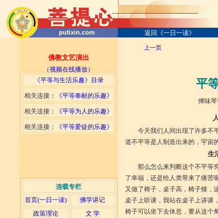
putixin.com
返回《一日一读》
上一页
佛教文艺演出
（视频在线播放）
《平等与生活乐趣》目录
平
相关连接：
《平等奉献的乐趣》
傅味琴讲演 2004
相关连接：
《平等为人的乐趣》
人为制造
相关连接：
《平等爱徒的乐趣》
今天我们人间出现了许多不
道不平等是人制造出来的，宇宙
生活方便与
那么怎么来判断这个不平等
了幸福，还是给人类带来了痛苦
连载专栏
又做了椅子，桌子高，椅子矮，
首页(一日一读)
佛学讲记
桌子上听课，我站在桌子上讲课
椅子可以坐下去休息，要从这个
政策理论
文 学