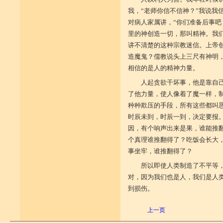
我，“老师你信不信神？”我说我
对病人家属讲，“你们准备后事吧
里的神创造一切，那叫精神。我
讲不清楚的这种宗教迷信。上帝
造魔鬼？儒教说头上三尺有神明，
相信的是人的精神力量。
人起贪欲干坏事，他是靠自
了他力量，使人像着了魔一样，
种种欺压的手段，所有这些都叫
时辰未到，时辰一到，决定要报
因，有个响声出来是果，谁能推
个真理谁推翻得了？吃饭会长大
事坐牢，谁推翻得了？
所以即使人类制造了不平等
对，因为我们也是人，我们是人
到损伤。
上一页