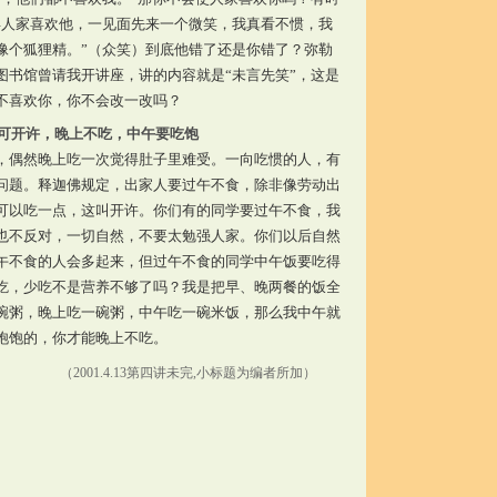
得人家喜欢他，一见面先来一个微笑，我真看不惯，我
像个狐狸精。”（众笑）到底他错了还是你错了？弥勒
图书馆曾请我开讲座，讲的内容就是“未言先笑”，这是
不喜欢你，你不会改一改吗？
可开许，晚上不吃，中午要吃饱
，偶然晚上吃一次觉得肚子里难受。一向吃惯的人，有
问题。释迦佛规定，出家人要过午不食，除非像劳动出
可以吃一点，这叫开许。你们有的同学要过午不食，我
也不反对，一切自然，不要太勉强人家。你们以后自然
午不食的人会多起来，但过午不食的同学中午饭要吃得
吃，少吃不是营养不够了吗？我是把早、晚两餐的饭全
碗粥，晚上吃一碗粥，中午吃一碗米饭，那么我中午就
饱饱的，你才能晚上不吃。
3第四讲未完,小标题为编者所加）