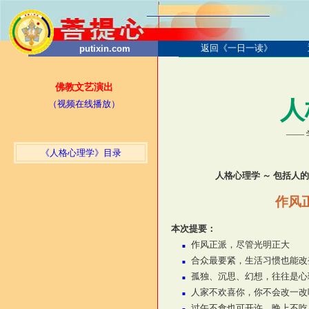
返回《一日一读》
putixin.com
佛教文艺演出
人
（视频在线播放）
——
《人格心理学》目录
人格心理学 ～ 包括人
作风
本次提要：
作风正派，尽管光明正大
■
合众最要紧，生活习惯也能改
■
孤独、沉思、幻想，往往是心
■
人家不欢喜你，你不会改一改
■
过午不食也可开许，晚上不吃