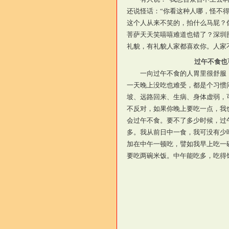
还说怪话：“你看这种人哪，怪不
这个人从来不笑的，拍什么马屁？
菩萨天天笑嘻嘻难道也错了？深圳
礼貌，有礼貌人家都喜欢你。人家
过午不食也
一向过午不食的人胃里很舒服
一天晚上没吃也难受，都是个习惯
坡、远路回来、生病、身体虚弱，
不反对，如果你晚上要吃一点，我
会过午不食。要不了多少时候，过
多。我从前日中一食，我可没有少
加在中午一顿吃，譬如我早上吃一
要吃两碗米饭。中午能吃多，吃得
（2001.4.1