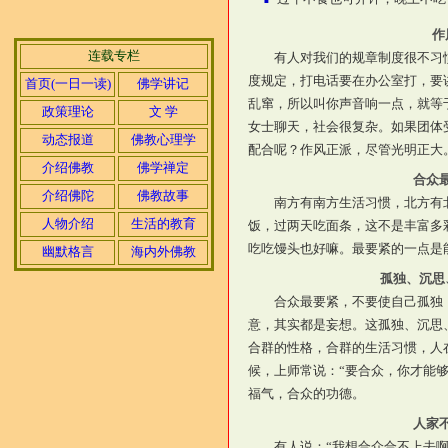
■
作
连载专栏
有人对我们的规章制度很不习
度规定，打电话要在办公室打，要
首页(一日一读)
佛学讲记
乱窜，所以叫你声音响一点，就等
政策理论
文 学
女士聊天，社会很复杂。如果团体
动态报道
佛教心理学
配合呢？作风正派，尽管光明正大
介绍佛教
佛学禅定
合众
介绍佛陀
佛教故事
南方有南方生活习惯，北方有
人物介绍
生活的教育
饭，过两天吃面条，这不是丰富多
吃吃馒头也好嘛。最要紧的一点是
幽默格言
海内外佛教
孤独、沉思
合众最要紧，不要使自己孤独
意，其实都是妄想。这孤独、沉思
合群的性格，合群的生活习惯，人
候，上师常说：“要合众，你才能
福气，合众的功德。
人家
有人说：“我想合众合不上去