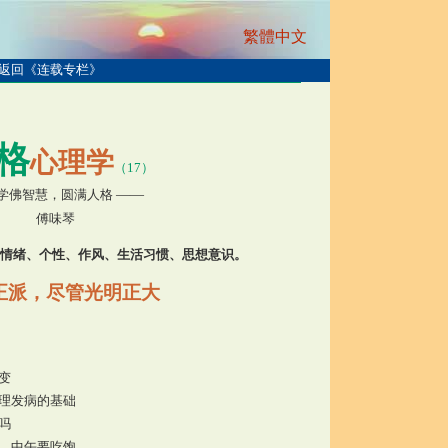
繁體中文
返回《连载专栏》
格
心理学
（17）
学佛智慧，圆满人格
——
傅味琴
的情绪、个性、作风、生活习惯、思想意识。
正派，尽管光明正大
变
理发病的基础
吗
，中午要吃饱