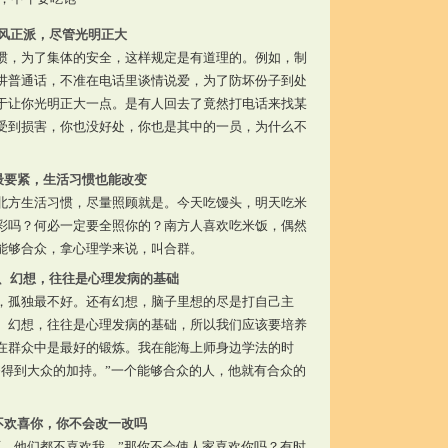
风正派，尽管光明正大
惯，为了集体的安全，这样规定是有道理的。例如，制
讲普通话，不准在电话里谈情说爱，为了防坏份子到处
于让你光明正大一点。是有人回去了竟然打电话来找某
受到损害，你也没好处，你也是其中的一员，为什么不
。
最要紧，生活习惯也能改变
北方生活习惯，尽量照顾就是。今天吃馒头，明天吃米
彩吗？何必一定要全照你的？南方人喜欢吃米饭，偶然
能够合众，拿心理学来说，叫合群。
、幻想，往往是心理发病的基础
，孤独最不好。还有幻想，脑子里想的尽是打自己主
、幻想，往往是心理发病的基础，所以我们应该要培养
在群众中是最好的锻炼。我在能海上师身边学法的时
够得到大众的加持。”一个能够合众的人，他就有合众的
不欢喜你，你不会改一改吗
啊，他们都不喜欢我。”那你不会使人家喜欢你吗？有时