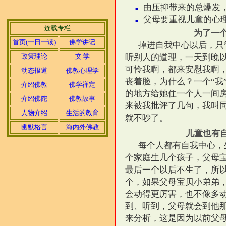
由压抑带来的总爆发
■
父母要重视儿童的心
■
连载专栏
为了一个
首页(一日一读)
佛学讲记
掉进自我中心以后，只
政策理论
文 学
听别人的道理，一天到晚以
可怜我啊，都来安慰我啊
动态报道
佛教心理学
丧着脸，为什么？一个“我
介绍佛教
佛学禅定
的地方给她住一个人一间
介绍佛陀
佛教故事
来被我批评了几句，我叫
人物介绍
生活的教育
就不吵了。
幽默格言
海内外佛教
儿童也有
每个人都有自我中心，
个家庭生几个孩子，父母
最后一个以后不生了，所
个，如果父母宝贝小弟弟
会动得更厉害，也不像多
到、听到，父母就会到他
来分析，这是因为以前父