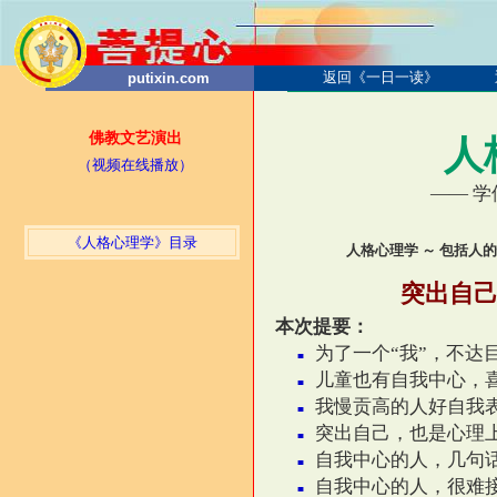
返回《一日一读》
putixin.com
佛教文艺演出
人
（视频在线播放）
——
学
《人格心理学》目录
人格心理学 ～ 包括人
突出自己
本次提要：
为了一个“我”，不达
■
儿童也有自我中心，
■
我慢贡高的人好自我
■
突出自己，也是心理
■
自我中心的人，几句
■
自我中心的人，很难
■